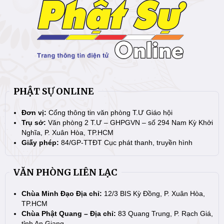
PHẬT SỰ ONLINE
Đơn vị:
Cổng thông tin văn phòng T.Ư Giáo hội
Trụ sở:
Văn phòng 2 T.Ư – GHPGVN – số 294 Nam Kỳ Khởi
Nghĩa, P. Xuân Hòa, TP.HCM
Giấy phép:
84/GP-TTĐT Cục phát thanh, truyền hình
VĂN PHÒNG LIÊN LẠC
Chùa Minh Đạo Địa chỉ:
12/3 BIS Kỳ Đồng, P. Xuân Hòa,
TP.HCM
Chùa Phật Quang – Địa chỉ:
83 Quang Trung, P. Rạch Giá,
tỉnh An Giang