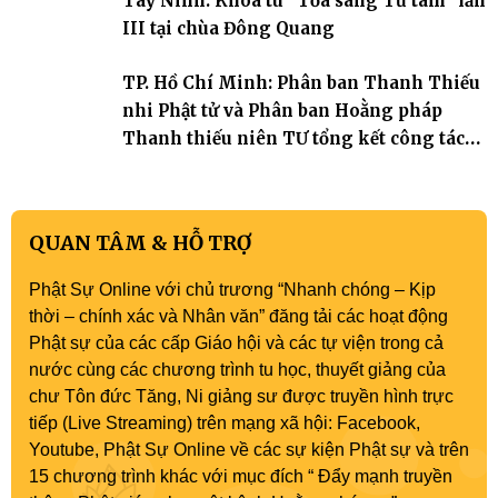
Tây Ninh: Khóa tu “Tỏa sáng Từ tâm” lần
III tại chùa Đông Quang
TP. Hồ Chí Minh: Phân ban Thanh Thiếu
nhi Phật tử và Phân ban Hoằng pháp
Thanh thiếu niên TƯ tổng kết công tác
Phật sự nhiệm kỳ IX (2022 – 2027)
QUAN TÂM & HỖ TRỢ
Phật Sự Online với chủ trương “Nhanh chóng – Kịp
thời – chính xác và Nhân văn” đăng tải các hoạt động
Phật sự của các cấp Giáo hội và các tự viện trong cả
nước cùng các chương trình tu học, thuyết giảng của
chư Tôn đức Tăng, Ni giảng sư được truyền hình trực
tiếp (Live Streaming) trên mạng xã hội: Facebook,
Youtube, Phật Sự Online về các sự kiện Phật sự và trên
15 chương trình khác với mục đích “ Đẩy mạnh truyền