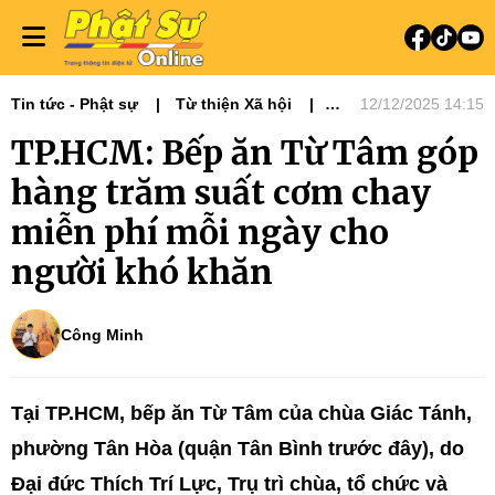
Tin tức - Phật sự
Từ thiện Xã hội
12/12/2025 14:15
Đạo và Đời
Góc nhìn
TP.HCM: Bếp ăn Từ Tâm góp
hàng trăm suất cơm chay
miễn phí mỗi ngày cho
người khó khăn
Công Minh
Tại TP.HCM, bếp ăn Từ Tâm của chùa Giác Tánh,
phường Tân Hòa (quận Tân Bình trước đây), do
Đại đức Thích Trí Lực, Trụ trì chùa, tổ chức và