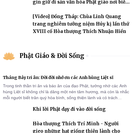
gìn giữ di sản văn hóa Phật giáo nơi biển
đảo
[Video] Đồng Tháp: Chùa Linh Quang
trang nghiêm tưởng niệm Húy kị lần thứ
XVIII cố Hòa thượng Thích Nhuận Hiền
Phật Giáo & Đời Sống
Tháng Bảy tri ân: Đời đời nhớ ơn các Anh hùng Liệt sĩ
Trong tinh thần tri ân và báo ân của đạo Phật, tưởng nhớ các Anh
hùng Liệt sĩ không chỉ là dâng một nén tâm hương, mà còn là nhắc
mỗi người biết trân quý hòa bình, sống thiện lành và có trách
nhiệm với quê hương, đất nước.
Khi lời Phật dạy đi vào đời sống
Hòa thượng Thích Trí Minh - Người
gieo những hạt giống thiện lành cho