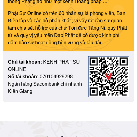
thông Phật giáo như một kênh Hoằng pháp …”
Phật Sự Online có trên 60 nhân sự là phóng viên, Ban
Biên tập và các bộ phận khác, vì vậy rất cần sự quan
tâm chia sẻ, hỗ trợ của chư Tôn đức Tăng Ni, quý Phật
tử và quý vị yêu mến Đạo Phật để có được kinh phí
đảm bảo sự hoạt động bền vững và lâu dài.
Chủ tài khoản:
KENH PHAT SU
ONLINE
Số tài khoản:
070104929298
Ngân hàng Sacombank chi nhánh
Kiên Giang