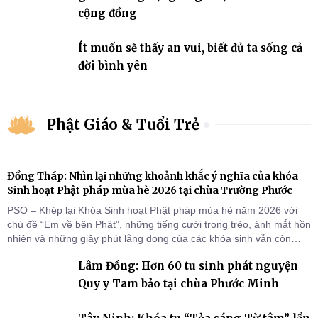
cộng đồng
Ít muốn sẽ thấy an vui, biết đủ ta sống cả
đời bình yên
Phật Giáo & Tuổi Trẻ
Đồng Tháp: Nhìn lại những khoảnh khắc ý nghĩa của khóa
Sinh hoạt Phật pháp mùa hè 2026 tại chùa Trường Phước
PSO – Khép lại Khóa Sinh hoạt Phật pháp mùa hè năm 2026 với
chủ đề “Em về bên Phật”, những tiếng cười trong trẻo, ánh mắt hồn
nhiên và những giây phút lắng đọng của các khóa sinh vẫn còn
đọng lại dưới mái chùa Trường Phước (xã Tân Hương, tỉnh Đồng
Lâm Đồng: Hơn 60 tu sinh phát nguyện
Tháp). Những tuần tu học ngắn ngủi nhưng đã trở thành hành
trang quý báu, gieo những hạt giống thiện l
Quy y Tam bảo tại chùa Phước Minh