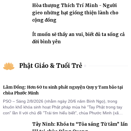
Hòa thượng Thích Trí Minh - Người
gieo những hạt giống thiện lành cho
cộng đồng
Ít muốn sẽ thấy an vui, biết đủ ta sống cả
đời bình yên
Phật Giáo & Tuổi Trẻ
Lâm Đồng: Hơn 60 tu sinh phát nguyện Quy y Tam bảo tại
chùa Phước Minh
PSO – Sáng 2/8/2026 (nhằm ngày 20/6 năm Bính Ngọ), trong
khuôn khổ khóa sinh hoạt Phật pháp mùa hè "Tay Phật trong tay
con" lần II với chủ đề "Trái tim hiểu biết", chùa Phước Minh (xã
Hàm Kiệm) đã trang nghiêm tổ chức lễ phát nguyện quy y Tam bảo
Tây Ninh: Khóa tu “Tỏa sáng Từ tâm” lần
cho hơn 60 tu sinh.