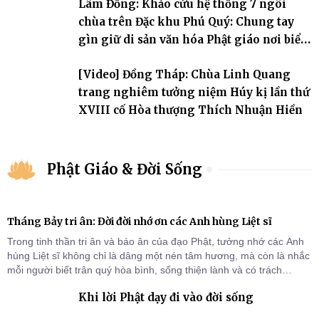
Lâm Đồng: Khảo cứu hệ thống 7 ngôi
chùa trên Đặc khu Phú Quý: Chung tay
gìn giữ di sản văn hóa Phật giáo nơi biển
đảo
[Video] Đồng Tháp: Chùa Linh Quang
trang nghiêm tưởng niệm Húy kị lần thứ
XVIII cố Hòa thượng Thích Nhuận Hiền
Phật Giáo & Đời Sống
Tháng Bảy tri ân: Đời đời nhớ ơn các Anh hùng Liệt sĩ
Trong tinh thần tri ân và báo ân của đạo Phật, tưởng nhớ các Anh
hùng Liệt sĩ không chỉ là dâng một nén tâm hương, mà còn là nhắc
mỗi người biết trân quý hòa bình, sống thiện lành và có trách
nhiệm với quê hương, đất nước.
Khi lời Phật dạy đi vào đời sống