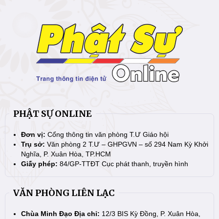
PHẬT SỰ ONLINE
Đơn vị:
Cổng thông tin văn phòng T.Ư Giáo hội
Trụ sở:
Văn phòng 2 T.Ư – GHPGVN – số 294 Nam Kỳ Khởi
Nghĩa, P. Xuân Hòa, TP.HCM
Giấy phép:
84/GP-TTĐT Cục phát thanh, truyền hình
VĂN PHÒNG LIÊN LẠC
Chùa Minh Đạo Địa chỉ:
12/3 BIS Kỳ Đồng, P. Xuân Hòa,