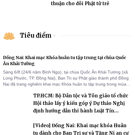
thuận cho đôi Phật tử trẻ
Tiêu điểm
Đồng Nai: Khai mạc Khóa huân tu tập trung tại chùa Quốc
Ân Khải Tường
Sáng 6/8 (24/6 năm Bính Ngọ), tại chùa Quốc Ân Khải Tường (xã
Long Phước, TP. Đồng Nai), Ban Trị sự Phật giáo thành phố Đồng
Nai đã trang nghiêm khai mạc Khóa huân tu tập trung trong mùa
An cư kiết hạ Phật lịch 2570 dành cho chư Tăng hành giả an cư tại
TP.HCM: Bộ Dân tộc và Tôn giáo tổ chức
chỗ khu vực VII, VIII và trường hạ chùa Quốc Ân Khải Tường.
Hội thảo lấy ý kiến góp ý Dự thảo Nghị
định hướng dẫn thi hành Luật Tín
ngưỡng, tôn giáo
[Video] Đồng Nai: Khai mạc khóa Huân
tu dành cho Ban Trị sự và Tăng Ni an cư