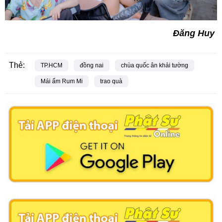
Đăng Huy
Thẻ:
TP.HCM
đồng nai
chùa quốc ân khải tường
Mái ấm Rum Mi
trao quà