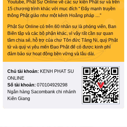
Youtube, Phật Sự Online về các sự kiện Phật sự và trên
15 chương trình khác với mục đích “ Đẩy mạnh truyền
thông Phật giáo như một kênh Hoằng pháp …”
Phật Sự Online có trên 60 nhân sự là phóng viên, Ban
Biên tập và các bộ phận khác, vì vậy rất cần sự quan
tâm chia sẻ, hỗ trợ của chư Tôn đức Tăng Ni, quý Phật
tử và quý vị yêu mến Đạo Phật để có được kinh phí
đảm bảo sự hoạt động bền vững và lâu dài.
Chủ tài khoản:
KENH PHAT SU
ONLINE
Số tài khoản:
070104929298
Ngân hàng Sacombank chi nhánh
Kiên Giang