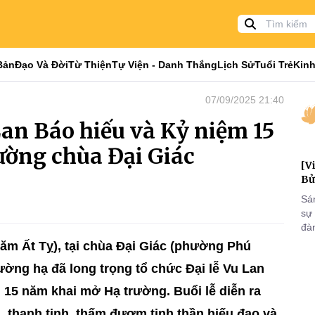
Bản
Đạo Và Đời
Từ Thiện
Tự Viện - Danh Thắng
Lịch Sử
Tuổi Trẻ
Kinh
07/09/2025 21:40
Lan Báo hiếu và Kỷ niệm 15
ường chùa Đại Giác
[V
Bử
Sá
sự
đà
đại
ăm Ất Tỵ), tại chùa Đại Giác (phường Phú
của
ờng hạ đã long trọng tổ chức Đại lễ Vu Lan
qua
và
 15 năm khai mở Hạ trường. Buổi lễ diễn ra
, thanh tịnh, thấm đượm tinh thần hiếu đạo và