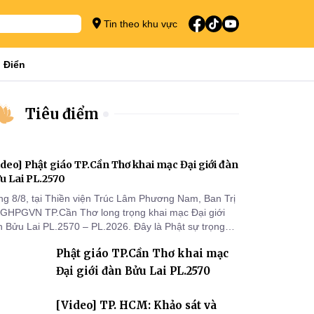
Tin theo khu vực
 Điển
Tiêu điểm
ideo] Phật giáo TP.Cần Thơ khai mạc Đại giới đàn
u Lai PL.2570
ng 8/8, tại Thiền viện Trúc Lâm Phương Nam, Ban Trị
 GHPGVN TP.Cần Thơ long trọng khai mạc Đại giới
n Bửu Lai PL.2570 – PL.2026. Đây là Phật sự trọng
 đầu tiên được Ban Trị sự triển khai sau thành công
Phật giáo TP.Cần Thơ khai mạc
 Đại hội Phật giáo thành phố lần thứ I, thể hiện sự
n tâm đối với công tác truyền giới, đào tạo Tăng tài
Đại giới đàn Bửu Lai PL.2570
 tiếp nối mạng mạch Tăng-g
[Video] TP. HCM: Khảo sát và