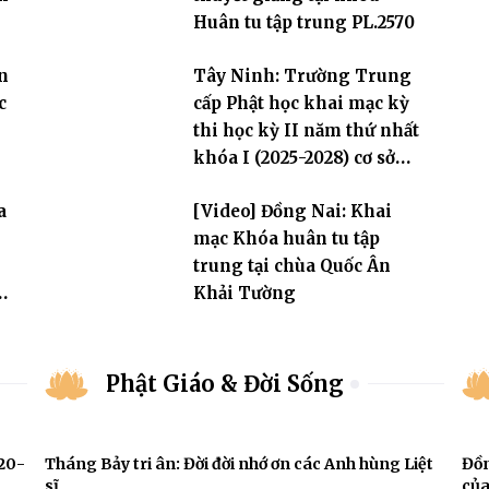
Huân tu tập trung PL.2570
n
Tây Ninh: Trường Trung
c
cấp Phật học khai mạc kỳ
thi học kỳ II năm thứ nhất
khóa I (2025-2028) cơ sở
chùa Pháp Minh
a
[Video] Đồng Nai: Khai
mạc Khóa huân tu tập
trung tại chùa Quốc Ân
Khải Tường
Phật Giáo & Đời Sống
920-
Tháng Bảy tri ân: Đời đời nhớ ơn các Anh hùng Liệt
Đồn
sĩ
của