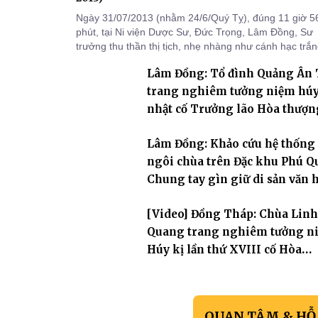
Ngày 31/07/2013 (nhằm 24/6/Quý Tỵ), đúng 11 giờ 5
phút, tại Ni viện Dược Sư, Đức Trọng, Lâm Đồng, Sư
trưởng thu thần thị tịch, nhẹ nhàng như cánh hạc trắ
bay về Tây phương, trụ thế 94 tuổi đời, 60 hạ lạp.
Lâm Đồng: Tổ đình Quảng Ân
trang nghiêm tưởng niệm hú
nhật cố Trưởng lão Hòa thượn
khai sơn Thích Hồng Ân
Lâm Đồng: Khảo cứu hệ thống
ngôi chùa trên Đặc khu Phú Q
Chung tay gìn giữ di sản văn 
Phật giáo nơi biển đảo
[Video] Đồng Tháp: Chùa Linh
Quang trang nghiêm tưởng n
Húy kị lần thứ XVIII cố Hòa
thượng Thích Nhuận Hiền
QUAN TÂM & HỖ