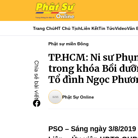
Trang Chủ
HT Chủ Tịch
Liên Kết
Tin Tức
Video
Văn 
Phật sự miền Đông
TP.HCM: Ni sư Phụn
trong khóa Bồi dưỡ
Tổ đình Ngọc Phươ
Phật Sự Online
PSO – Sáng ngày 3/8/2019 