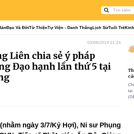
Bản
Đạo Và Đời
Từ Thiện
Tự Viện - Danh Thắng
Lịch Sử
Tuổi Trẻ
Kinh
03/08/2019 21:24
g Liên chia sẻ ý pháp
ng Đạo hạnh lần thứ 5 tại
Th
ng
cá
Ch
tạ
(G
lã
th
(nhằm ngày 3/7/Kỷ Hợi), Ni sư Phụng