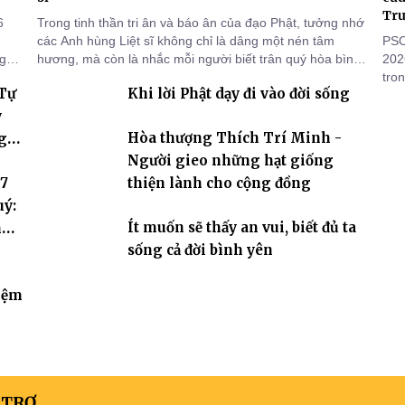
Tr
6
Trong tinh thần tri ân và báo ân của đạo Phật, tưởng nhớ
các Anh hùng Liệt sĩ không chỉ là dâng một nén tâm
PSO
ng
hương, mà còn là nhắc mỗi người biết trân quý hòa bình,
202
sống thiện lành và có trách nhiệm với quê hương, đất
tro
 Tự
Khi lời Phật dạy đi vào đời sống
nước.
đọn
Trư
y
tuầ
Hòa thượng Thích Trí Minh -
g
báu
Người gieo những hạt giống
 7
thiện lành cho cộng đồng
uý:
Ít muốn sẽ thấy an vui, biết đủ ta
hóa
sống cả đời bình yên
iệm
 TRỢ