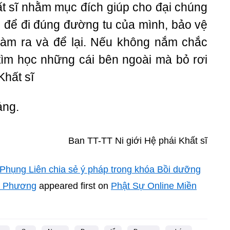
ất sĩ nhằm mục đích giúp cho đại chúng
 để đi đúng đường tu của mình, bảo vệ
làm ra và để lại. Nếu không nắm chắc
 tìm học những cái bên ngoài mà bỏ rơi
 Khất sĩ
ảng.
Ban TT-TT Ni giới Hệ phái Khất sĩ
Phụng Liên chia sẻ ý pháp trong khóa Bồi dưỡng
ọc Phương
appeared first on
Phật Sự Online Miền