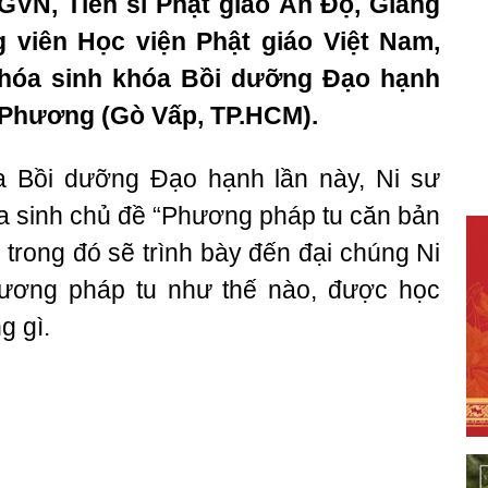
VN, Tiến sĩ Phật giáo Ấn Độ, Giảng
g viên Học viện Phật giáo Việt Nam,
khóa sinh khóa Bồi dưỡng Đạo hạnh
c Phương (Gò Vấp, TP.HCM).
a Bồi dưỡng Đạo hạnh lần này, Ni sư
a sinh chủ đề “Phương pháp tu căn bản
, trong đó sẽ trình bày đến đại chúng Ni
hương pháp tu như thế nào, được học
g gì.