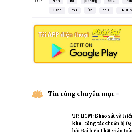
Thẻ:
định
tai
phương
khóa
tro
Hành
thứ
lần
chia
TPHC
Tin cùng chuyên mục
TP. HCM: Khảo sát và triể
khai công tác chuẩn bị Đạ
hội Đại biểu Phật giáo toà