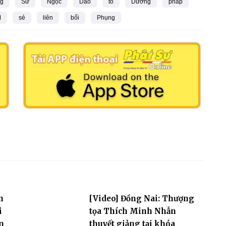
ng
Sư
Ngọc
Dao
tổ
Dương
pháp
M
sẻ
liên
bối
Phụng
n
[Video] Đồng Nai: Thượng
i
tọa Thích Minh Nhẫn
n
thuyết giảng tại khóa