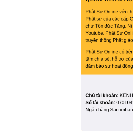
Phật Sự Online với ch
Phật sự của các cấp Gi
chư Tôn đức Tăng, Ni 
Youtube, Phật Sự Onli
truyền thông Phật gi
Phật Sự Online có trên
tâm chia sẻ, hỗ trợ c
đảm bảo sự hoạt động 
Chủ tài khoản:
KENH
Số tài khoản:
070104
Ngân hàng Sacombank