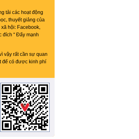
g tải các hoạt động
ọc, thuyết giảng của
 xã hội: Facebook,
c đích “ Đẩy mạnh
vì vậy rất cần sự quan
t để có được kinh phí