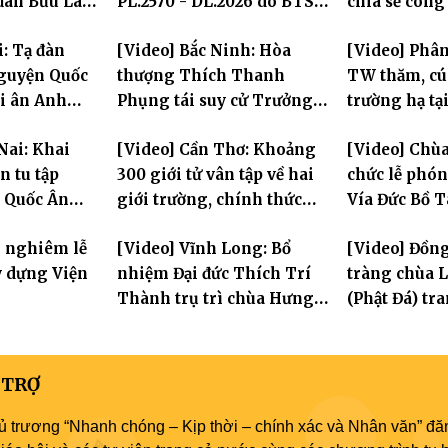
 đàn Bửu Lai
PL.2570 - DL.2026 do BTS
chia sẻ công
GHPGVN TP. Cần Thơ tổ
chính Giáo h
i: Tạ đàn
[Video] Bắc Ninh: Hòa
[Video] Phân
chức
chư hành gi
nguyện Quốc
thượng Thích Thanh
TW thăm, cú
ri ân Anh
Phụng tái suy cử Trưởng
trường hạ tạ
Ban Trị sự GHPGVN tỉnh
Hưng Yên: La
Nai: Khai
[Video] Cần Thơ: Khoảng
[Video] Chùa
thần hộ trì 
 tu tập
300 giới tử vân tập về hai
chức lễ phó
a Quốc Ân
giới trường, chính thức
Vía Đức Bồ 
bước vào ngày đầu Đại giới
Âm
g nghiêm lễ
[Video] Vĩnh Long: Bổ
[Video] Đồn
đàn Bửu Lai PL.2570
y dựng Viện
nhiệm Đại đức Thích Trí
tràng chùa 
Thành trụ trì chùa Hưng
(Phật Đá) t
Huệ
Tưởng niệm 
Hòa thượng
Sanh lần thứ
 TRỢ
ủ trương “Nhanh chóng – Kịp thời – chính xác và Nhân văn” đăn