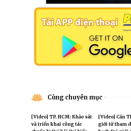
Cùng chuyên mục
[Video] TP. HCM: Khảo sát
[Video] Cần T
và triển khai công tác
giới tử tham 