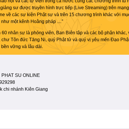
áo hội và các tự viện trong cả nước cùng các chương trình tu h
giảng sư được truyền hình trực tiếp (Live Streaming) trên mạng
ne về các sự kiện Phật sự và trên 15 chương trình khác với mụ
áo như một kênh Hoằng pháp …”
 60 nhân sự là phóng viên, Ban Biên tập và các bộ phận khác, 
ủa chư Tôn đức Tăng Ni, quý Phật tử và quý vị yêu mến Đạo Phậ
bền vững và lâu dài.
 PHAT SU ONLINE
929298
 chi nhánh Kiên Giang