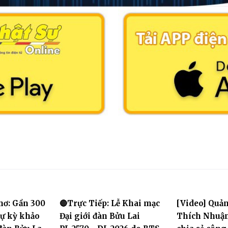
hơ: Gần 300
🔴Trực Tiếp: Lễ Khai mạc
[Video] Quản
dự kỳ khảo
Đại giới đàn Bửu Lai
Thích Nhuận