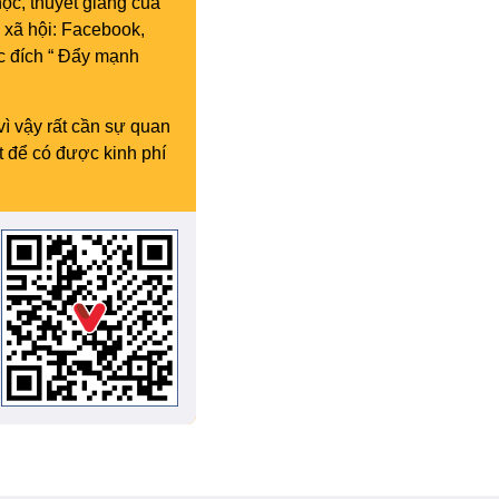
ọc, thuyết giảng của
 xã hội: Facebook,
c đích “ Đẩy mạnh
vì vậy rất cần sự quan
t để có được kinh phí