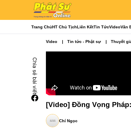
Trang Chủ
HT Chủ Tịch
Liên Kết
Tin Tức
Video
Văn 
Video
Tin tức - Phật sự
Thuyết gi
[Video] Đồng Vọng Pháp:
Chí Ngọc