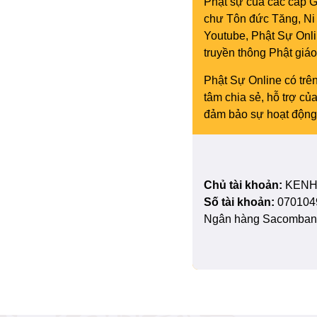
Phật sự của các cấp Gi
chư Tôn đức Tăng, Ni 
Youtube, Phật Sự Onli
truyền thông Phật gi
Phật Sự Online có trên
tâm chia sẻ, hỗ trợ c
đảm bảo sự hoạt động 
Chủ tài khoản:
KENH
Số tài khoản:
070104
Ngân hàng Sacombank