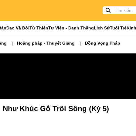
Bản
Đạo Và Đời
Từ Thiện
Tự Viện - Danh Thắng
Lịch Sử
Tuổi Trẻ
Kinh
ảng
Hoằng pháp - Thuyết Giảng
Đồng Vọng Pháp
 Như Khúc Gỗ Trôi Sông (Kỳ 5)