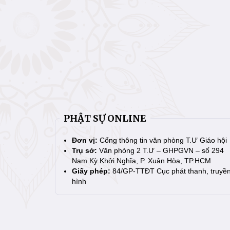
PHẬT SỰ ONLINE
Đơn vị:
Cổng thông tin văn phòng T.Ư Giáo hội
Trụ sở:
Văn phòng 2 T.Ư – GHPGVN – số 294
Nam Kỳ Khởi Nghĩa, P. Xuân Hòa, TP.HCM
Giấy phép:
84/GP-TTĐT Cục phát thanh, truyề
hình