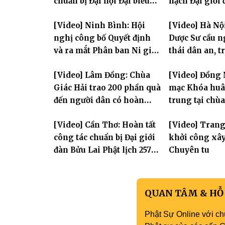
chuẩn bị Đại hội Đại biểu
hạch Đại giới
Phật giáo toàn quốc lần
PL.2570
[Video] Ninh Bình: Hội
[Video] Hà Nộ
thứ X, nhiệm kỳ 2026-2031
nghị công bố Quyết định
Dược Sư cầu 
và ra mắt Phân ban Ni giới
thái dân an, t
tỉnh nhiệm kỳ 2026-2031
hùng Liệt sĩ
[Video] Lâm Đồng: Chùa
[Video] Đồng 
Giác Hải trao 200 phần quà
mạc Khóa huân
đến người dân có hoàn
trung tại chù
cảnh khó khăn tại xã Đơn
Khải Tường
[Video] Cần Thơ: Hoàn tất
[Video] Tran
Dương
công tác chuẩn bị Đại giới
khởi công xâ
đàn Bửu Lai Phật lịch 2570,
Chuyên tu
dự kiến hơn 300 giới tử
đăng đàn cầu giới
QUAN TÂM & HỖ
Phật Sự Online với ch