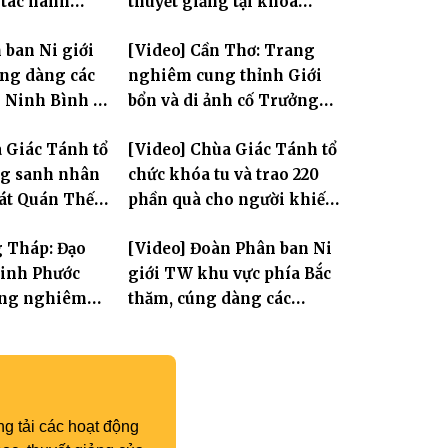
 tác hành
thuyết giảng tại khóa
ội và sách tấn
Huân tu tập trung PL.2570
 ban Ni giới
[Video] Cần Thơ: Trang
ả Ni
ng dàng các
nghiêm cung thỉnh Giới
i Ninh Bình và
bổn và di ảnh cố Trưởng
n tỏa tinh
lão Hòa thượng Bửu Lai –
 Giác Tánh tổ
[Video] Chùa Giác Tánh tổ
Tam bảo
Tôn hiệu Đại giới đàn – về
ng sanh nhân
chức khóa tu và trao 220
hai giới trường
Tát Quán Thế
phần quà cho người khiếm
thị có hoàn cảnh khó khăn
g Tháp: Đạo
[Video] Đoàn Phân ban Ni
Linh Phước
giới TW khu vực phía Bắc
rang nghiêm
thăm, cúng dàng các
-Húy nhật cố
trường hạ tại Hà Nội nhân
 Thích Nhuận
mùa an cư PL.2570
 11
g tải các hoạt động