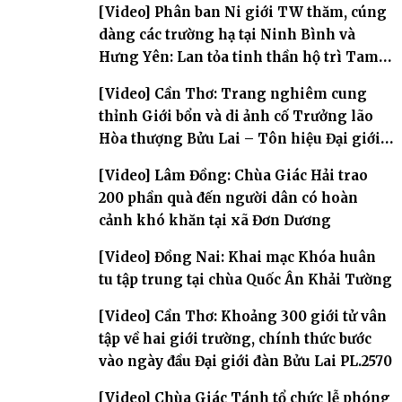
[Video] Phân ban Ni giới TW thăm, cúng
dàng các trường hạ tại Ninh Bình và
Hưng Yên: Lan tỏa tinh thần hộ trì Tam
bảo
[Video] Cần Thơ: Trang nghiêm cung
thỉnh Giới bổn và di ảnh cố Trưởng lão
Hòa thượng Bửu Lai – Tôn hiệu Đại giới
đàn – về hai giới trường
[Video] Lâm Đồng: Chùa Giác Hải trao
200 phần quà đến người dân có hoàn
cảnh khó khăn tại xã Đơn Dương
[Video] Đồng Nai: Khai mạc Khóa huân
tu tập trung tại chùa Quốc Ân Khải Tường
[Video] Cần Thơ: Khoảng 300 giới tử vân
tập về hai giới trường, chính thức bước
vào ngày đầu Đại giới đàn Bửu Lai PL.2570
[Video] Chùa Giác Tánh tổ chức lễ phóng