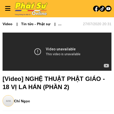
Video
Tin tức - Phật sự
27/07/2020 20:31
Video tin tức
Thuyết giảng
Nghệ Thuật Phật Giáo
[Video] NGHỆ THUẬT PHẬT GIÁO -
18 VỊ LA HÁN (PHẦN 2)
Chí Ngọc