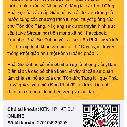
thời – chính xác và Nhân văn” đăng tải các hoạt động
Phật sự của các cấp Giáo hội và các tự viện trong cả
nước cùng các chương trình tu học, thuyết giảng của
chư Tôn đức Tăng, Ni giảng sư được truyền hình trực
tiếp (Live Streaming) trên mạng xã hội: Facebook,
Youtube, Phật Sự Online về các sự kiện Phật sự và trên
15 chương trình khác với mục đích “ Đẩy mạnh truyền
thông Phật giáo như một kênh Hoằng pháp …”
Phật Sự Online có trên 60 nhân sự là phóng viên, Ban
Biên tập và các bộ phận khác, vì vậy rất cần sự quan
tâm chia sẻ, hỗ trợ của chư Tôn đức Tăng Ni, quý Phật
tử và quý vị yêu mến Đạo Phật để có được kinh phí
đảm bảo sự hoạt động bền vững và lâu dài.
Chủ tài khoản:
KENH PHAT SU
ONLINE
Số tài khoản:
070104929298