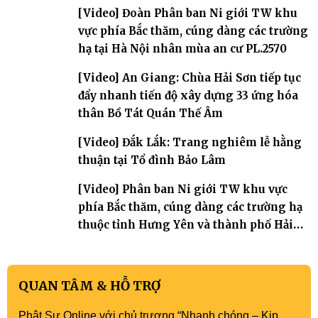
Nhuận Sanh lần thứ 11
[Video] Đoàn Phân ban Ni giới TW khu
vực phía Bắc thăm, cúng dàng các trường
hạ tại Hà Nội nhân mùa an cư PL.2570
[Video] An Giang: Chùa Hải Sơn tiếp tục
đẩy nhanh tiến độ xây dựng 33 ứng hóa
thân Bồ Tát Quán Thế Âm
[Video] Đắk Lắk: Trang nghiêm lễ hằng
thuận tại Tổ đình Bảo Lâm
[Video] Phân ban Ni giới TW khu vực
phía Bắc thăm, cúng dàng các trường hạ
thuộc tỉnh Hưng Yên và thành phố Hải
Phòng
QUAN TÂM & HỖ TRỢ
Phật Sự Online với chủ trương “Nhanh chóng – Kịp