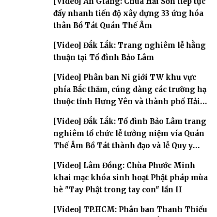
[Video] An Giang: Chùa Hải Sơn tiếp tục
đẩy nhanh tiến độ xây dựng 33 ứng hóa
thân Bồ Tát Quán Thế Âm
[Video] Đắk Lắk: Trang nghiêm lễ hằng
thuận tại Tổ đình Bảo Lâm
[Video] Phân ban Ni giới TW khu vực
phía Bắc thăm, cúng dàng các trường hạ
thuộc tỉnh Hưng Yên và thành phố Hải
Phòng
[Video] Đắk Lắk: Tổ đình Bảo Lâm trang
nghiêm tổ chức lễ tưởng niệm vía Quán
Thế Âm Bồ Tát thành đạo và lễ Quy y
Tam bảo
[Video] Lâm Đồng: Chùa Phước Minh
khai mạc khóa sinh hoạt Phật pháp mùa
hè "Tay Phật trong tay con" lần II
[Video] TP.HCM: Phân ban Thanh Thiếu