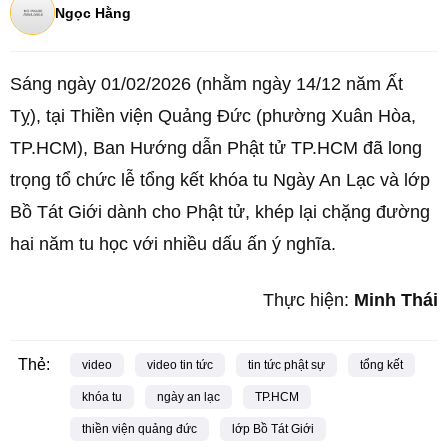
Ngọc Hằng
Sáng ngày 01/02/2026 (nhằm ngày 14/12 năm Ất
Tỵ), tại Thiền viện Quảng Đức (phường Xuân Hòa,
TP.HCM), Ban Hướng dẫn Phật tử TP.HCM đã long
trọng tổ chức lễ tổng kết khóa tu Ngày An Lạc và lớp
Bồ Tát Giới dành cho Phật tử, khép lại chặng đường
hai năm tu học với nhiều dấu ấn ý nghĩa.
Thực hiện:
Minh Thái
Thẻ:
video
video tin tức
tin tức phật sự
tổng kết
khóa tu
ngày an lạc
TP.HCM
thiền viện quảng đức
lớp Bồ Tát Giới