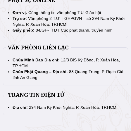
PHẬT SỰ ONLINE
Đơn vị:
Cổng thông tin văn phòng T.Ư Giáo hội
Trụ sở:
Văn phòng 2 T.Ư – GHPGVN – số 294 Nam Kỳ Khởi
Nghĩa, P. Xuân Hòa, TP.HCM
Giấy phép:
84/GP-TTĐT Cục phát thanh, truyền hình
VĂN PHÒNG LIÊN LẠC
Chùa Minh Đạo Địa chỉ:
12/3 BIS Kỳ Đồng, P. Xuân Hòa,
TP.HCM
Chùa Phật Quang – Địa chỉ:
83 Quang Trung, P. Rạch Giá,
tỉnh An Giang
TRANG TIN ĐIỆN TỬ
Địa chỉ:
294 Nam Kỳ Khởi Nghĩa, P. Xuân Hòa, TP.HCM