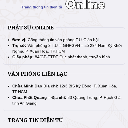
PHẬT SỰ ONLINE
Đơn vị:
Cổng thông tin văn phòng T.Ư Giáo hội
Trụ sở:
Văn phòng 2 T.Ư – GHPGVN – số 294 Nam Kỳ Khởi
Nghĩa, P. Xuân Hòa, TP.HCM
Giấy phép:
84/GP-TTĐT Cục phát thanh, truyền hình
VĂN PHÒNG LIÊN LẠC
Chùa Minh Đạo Địa chỉ:
12/3 BIS Kỳ Đồng, P. Xuân Hòa,
TP.HCM
Chùa Phật Quang – Địa chỉ:
83 Quang Trung, P. Rạch Giá,
tỉnh An Giang
TRANG TIN ĐIỆN TỬ