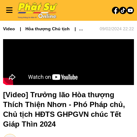
Video
Hòa thượng Chủ tịch
09/02/2024 22:22
Hoạt động Hoằng pháp
Ni giới
Phật giáo và đời sống
Tin Tức Hoạt Động
[Video] Trưởng lão Hòa thượng
Thích Thiện Nhơn - Phó Pháp chủ,
Chủ tịch HĐTS GHPGVN chúc Tết
Giáp Thìn 2024