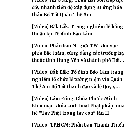
[Video] An Giang: Chùa Hải Sơn tiếp tục
đẩy nhanh tiến độ xây dựng 33 ứng hóa
thân Bồ Tát Quán Thế Âm
[Video] Đắk Lắk: Trang nghiêm lễ hằng
thuận tại Tổ đình Bảo Lâm
[Video] Phân ban Ni giới TW khu vực
phía Bắc thăm, cúng dàng các trường hạ
thuộc tỉnh Hưng Yên và thành phố Hải
Phòng
[Video] Đắk Lắk: Tổ đình Bảo Lâm trang
nghiêm tổ chức lễ tưởng niệm vía Quán
Thế Âm Bồ Tát thành đạo và lễ Quy y
Tam bảo
[Video] Lâm Đồng: Chùa Phước Minh
khai mạc khóa sinh hoạt Phật pháp mùa
hè "Tay Phật trong tay con" lần II
[Video] TP.HCM: Phân ban Thanh Thiếu