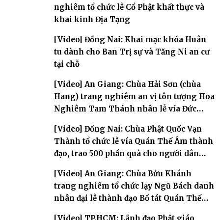
nghiêm tổ chức lễ Cổ Phật khất thực và
khai kinh Địa Tạng
[Video] Đồng Nai: Khai mạc khóa Huân
tu dành cho Ban Trị sự và Tăng Ni an cư
tại chỗ
[Video] An Giang: Chùa Hải Sơn (chùa
Hang) trang nghiêm an vị tôn tượng Hoa
Nghiêm Tam Thánh nhân lễ vía Đức
Quán Thế Âm Bồ tát thành đạo
[Video] Đồng Nai: Chùa Phật Quốc Vạn
Thành tổ chức lễ vía Quán Thế Âm thành
đạo, trao 500 phần quà cho người dân
khó khăn
[Video] An Giang: Chùa Bửu Khánh
trang nghiêm tổ chức lạy Ngũ Bách danh
nhân đại lễ thành đạo Bồ tát Quán Thế
Âm
[Video] TP.HCM: Lãnh đạo Phật giáo