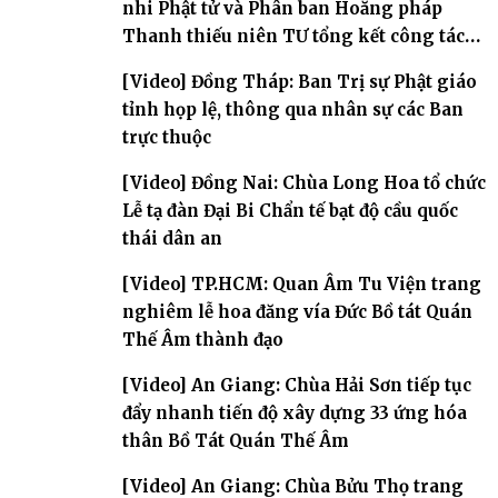
nhi Phật tử và Phân ban Hoằng pháp
Thanh thiếu niên TƯ tổng kết công tác
Phật sự nhiệm kỳ IX (2022 – 2027)
[Video] Đồng Tháp: Ban Trị sự Phật giáo
tỉnh họp lệ, thông qua nhân sự các Ban
trực thuộc
[Video] Đồng Nai: Chùa Long Hoa tổ chức
Lễ tạ đàn Đại Bi Chẩn tế bạt độ cầu quốc
thái dân an
[Video] TP.HCM: Quan Âm Tu Viện trang
nghiêm lễ hoa đăng vía Đức Bồ tát Quán
Thế Âm thành đạo
[Video] An Giang: Chùa Hải Sơn tiếp tục
đẩy nhanh tiến độ xây dựng 33 ứng hóa
thân Bồ Tát Quán Thế Âm
[Video] An Giang: Chùa Bửu Thọ trang