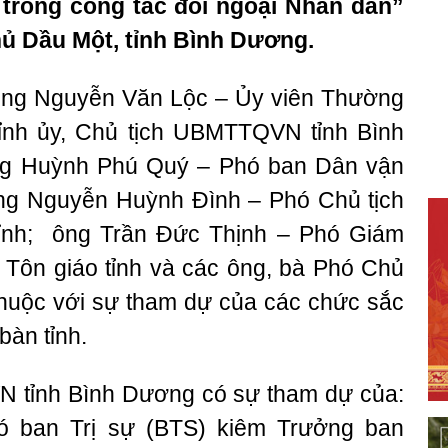
 trong công tác đối ngoại Nhân dân”
hủ Dầu Một, tỉnh Bình Dương.
ng Nguyễn Văn Lộc – Ủy viên Thường
ỉnh ủy, Chủ tịch UBMTTQVN tỉnh Bình
ông Huỳnh Phú Quý – Phó ban Dân vận
ông Nguyễn Huỳnh Đình – Phó Chủ tịch
nh; ông Trần Đức Thịnh – Phó Giám
 Tôn giáo tỉnh và các ông, bà Phó Chủ
thuộc với sự tham dự của các chức sắc
bàn tỉnh.
N tỉnh Bình Dương có sự tham dự của:
ó ban Trị sự (BTS) kiêm Trưởng ban