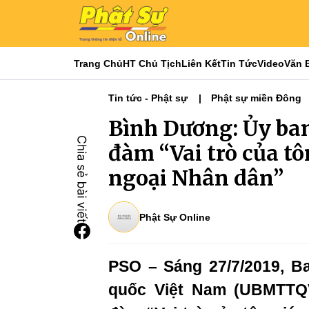
Trang Chủ
HT Chủ Tịch
Liên Kết
Tin Tức
Video
Văn 
Tin tức - Phật sự
Phật sự miền Đông
Bình Dương: Ủy ba
đàm “Vai trò của tô
ngoại Nhân dân”
Phật Sự Online
PSO – Sáng 27/7/2019, B
quốc Việt Nam (UBMTTQV