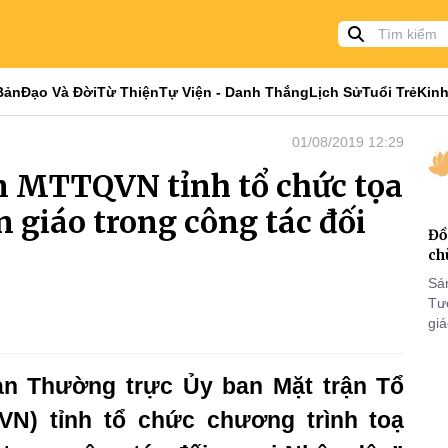
Bản
Đạo Và Đời
Từ Thiện
Tự Viện - Danh Thắng
Lịch Sử
Tuổi Trẻ
Kinh
01/08/2019 12:29
n MTTQVN tỉnh tổ chức tọa
n giáo trong công tác đối
Đồ
ch
Sá
Tư
gi
Khó
25
an Thường trực Ủy ban Mặt trận Tổ
VI
N) tỉnh tổ chức chương trình toạ