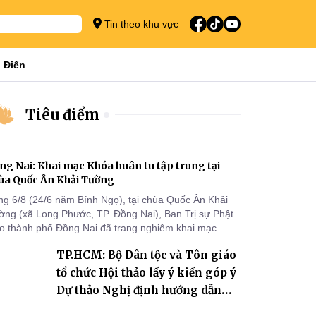
Tin theo khu vực
 Điển
Tiêu điểm
ng Nai: Khai mạc Khóa huân tu tập trung tại
ùa Quốc Ân Khải Tường
ng 6/8 (24/6 năm Bính Ngọ), tại chùa Quốc Ân Khải
ờng (xã Long Phước, TP. Đồng Nai), Ban Trị sự Phật
áo thành phố Đồng Nai đã trang nghiêm khai mạc
a huân tu tập trung trong mùa An cư kiết hạ Phật lịch
TP.HCM: Bộ Dân tộc và Tôn giáo
70 dành cho chư Tăng hành giả an cư tại chỗ khu vực
I, VIII và trường hạ chùa Quốc Ân Khải Tường.
tổ chức Hội thảo lấy ý kiến góp ý
Dự thảo Nghị định hướng dẫn
thi hành Luật Tín ngưỡng, tôn