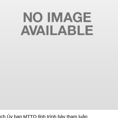
ch Ủy ban MTTQ tỉnh trình bày tham luận