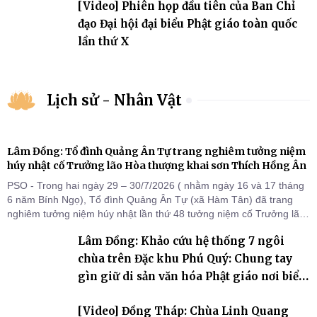
[Video] Phiên họp đầu tiên của Ban Chỉ
đạo Đại hội đại biểu Phật giáo toàn quốc
lần thứ X
Lịch sử - Nhân Vật
Lâm Đồng: Tổ đình Quảng Ân Tự trang nghiêm tưởng niệm
húy nhật cố Trưởng lão Hòa thượng khai sơn Thích Hồng Ân
PSO - Trong hai ngày 29 – 30/7/2026 ( nhằm ngày 16 và 17 tháng
6 năm Bính Ngọ), Tổ đình Quảng Ân Tự (xã Hàm Tân) đã trang
nghiêm tưởng niệm húy nhật lần thứ 48 tưởng niệm cố Trưởng lão
Hòa thượng thượng Hồng hạ Ân – bậc khai sơn Tổ đình Quảng Ân.
Lâm Đồng: Khảo cứu hệ thống 7 ngôi
Chư Tôn đức Tăng Ni, môn đồ pháp quyến cùng đông đảo thiện tín
Phật tử đã đồng vân tập về đạo tràng, th
chùa trên Đặc khu Phú Quý: Chung tay
gìn giữ di sản văn hóa Phật giáo nơi biển
đảo
[Video] Đồng Tháp: Chùa Linh Quang