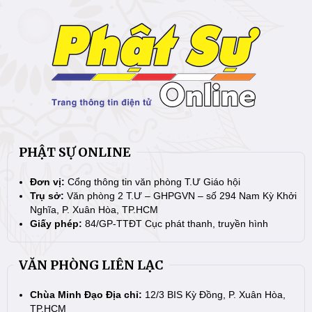
PHẬT SỰ ONLINE
Đơn vị:
Cổng thông tin văn phòng T.Ư Giáo hội
Trụ sở:
Văn phòng 2 T.Ư – GHPGVN – số 294 Nam Kỳ Khởi
Nghĩa, P. Xuân Hòa, TP.HCM
Giấy phép:
84/GP-TTĐT Cục phát thanh, truyền hình
VĂN PHÒNG LIÊN LẠC
Chùa Minh Đạo Địa chỉ:
12/3 BIS Kỳ Đồng, P. Xuân Hòa,
TP.HCM