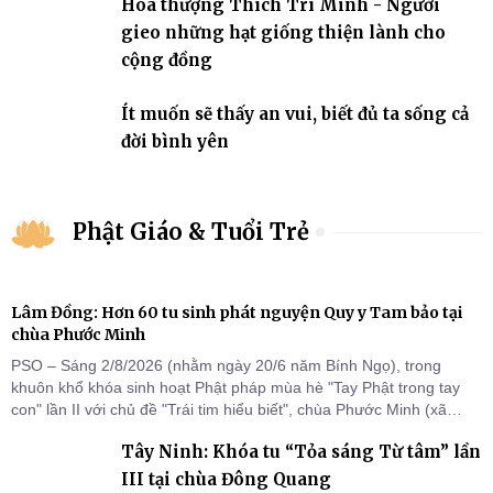
Hòa thượng Thích Trí Minh - Người
gieo những hạt giống thiện lành cho
cộng đồng
Ít muốn sẽ thấy an vui, biết đủ ta sống cả
đời bình yên
Phật Giáo & Tuổi Trẻ
Lâm Đồng: Hơn 60 tu sinh phát nguyện Quy y Tam bảo tại
chùa Phước Minh
PSO – Sáng 2/8/2026 (nhằm ngày 20/6 năm Bính Ngọ), trong
khuôn khổ khóa sinh hoạt Phật pháp mùa hè "Tay Phật trong tay
con" lần II với chủ đề "Trái tim hiểu biết", chùa Phước Minh (xã
Hàm Kiệm) đã trang nghiêm tổ chức lễ phát nguyện quy y Tam bảo
Tây Ninh: Khóa tu “Tỏa sáng Từ tâm” lần
cho hơn 60 tu sinh.
III tại chùa Đông Quang