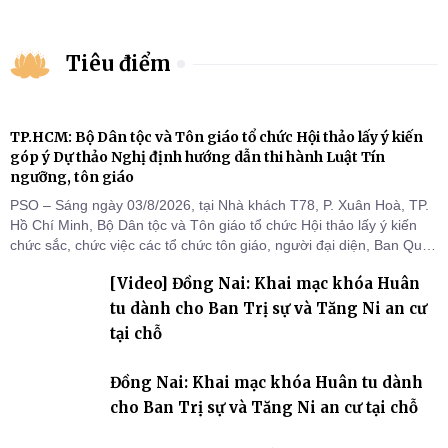
Tiêu điểm
TP.HCM: Bộ Dân tộc và Tôn giáo tổ chức Hội thảo lấy ý kiến
góp ý Dự thảo Nghị định hướng dẫn thi hành Luật Tín
ngưỡng, tôn giáo
PSO – Sáng ngày 03/8/2026, tại Nhà khách T78, P. Xuân Hoà, TP.
Hồ Chí Minh, Bộ Dân tộc và Tôn giáo tổ chức Hội thảo lấy ý kiến
chức sắc, chức việc các tổ chức tôn giáo, người đại diện, Ban Quản
lý cơ sở tín ngưỡng các tỉnh, thành phố khu vực phía Nam nhằm
[Video] Đồng Nai: Khai mạc khóa Huân
góp ý hoàn thiện hồ sơ Dự thảo Nghị định quy định chi tiết một số
điều và biện pháp để tổ chức
tu dành cho Ban Trị sự và Tăng Ni an cư
tại chỗ
Đồng Nai: Khai mạc khóa Huân tu dành
cho Ban Trị sự và Tăng Ni an cư tại chỗ