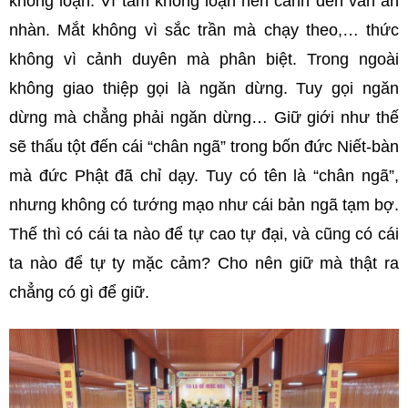
không loạn. Vì tâm không loạn nên cảnh đến vẫn an
nhàn. Mắt không vì sắc trần mà chạy theo,… thức
không vì cảnh duyên mà phân biệt. Trong ngoài
không giao thiệp gọi là ngăn dừng. Tuy gọi ngăn
dừng mà chẳng phải ngăn dừng… Giữ giới như thế
sẽ thấu tột đến cái “chân ngã” trong bốn đức Niết-bàn
mà đức Phật đã chỉ dạy. Tuy có tên là “chân ngã”,
nhưng không có tướng mạo như cái bản ngã tạm bợ.
Thế thì có cái ta nào để tự cao tự đại, và cũng có cái
ta nào để tự ty mặc cảm? Cho nên giữ mà thật ra
chẳng có gì để giữ.