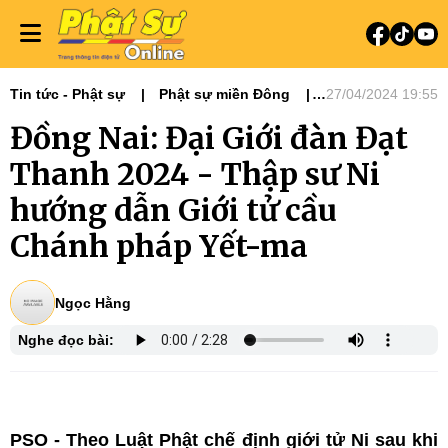
Tin tức - Phật sự
Phật sự miền Đông
27/04/2024 19:55
Ni giới
Tin Tức Hoạt Động
Đồng Nai: Đại Giới đàn Đạt
Thanh 2024 - Thập sư Ni
hướng dẫn Giới tử cầu
Chánh pháp Yết-ma
Ngọc Hằng
Nghe đọc bài:
PSO - Theo Luật Phật chế định giới tử Ni sau khi