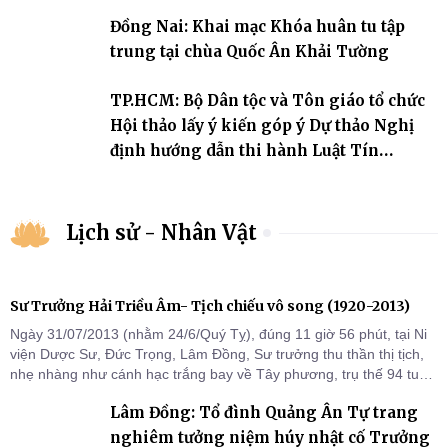
Đồng Nai: Khai mạc Khóa huân tu tập
trung tại chùa Quốc Ân Khải Tường
TP.HCM: Bộ Dân tộc và Tôn giáo tổ chức
Hội thảo lấy ý kiến góp ý Dự thảo Nghị
định hướng dẫn thi hành Luật Tín
ngưỡng, tôn giáo
Lịch sử - Nhân Vật
Sư Trưởng Hải Triều Âm- Tịch chiếu vô song (1920-2013)
Ngày 31/07/2013 (nhằm 24/6/Quý Tỵ), đúng 11 giờ 56 phút, tại Ni
viện Dược Sư, Đức Trọng, Lâm Đồng, Sư trưởng thu thần thị tịch,
nhẹ nhàng như cánh hạc trắng bay về Tây phương, trụ thế 94 tuổi
đời, 60 hạ lạp.
Lâm Đồng: Tổ đình Quảng Ân Tự trang
nghiêm tưởng niệm húy nhật cố Trưởng