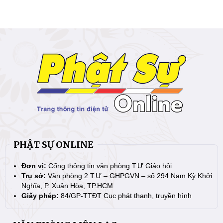
PHẬT SỰ ONLINE
Đơn vị:
Cổng thông tin văn phòng T.Ư Giáo hội
Trụ sở:
Văn phòng 2 T.Ư – GHPGVN – số 294 Nam Kỳ Khởi
Nghĩa, P. Xuân Hòa, TP.HCM
Giấy phép:
84/GP-TTĐT Cục phát thanh, truyền hình