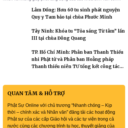
đọng lại dưới mái chùa Trường Phước (xã Tân Hương, tỉnh Đồng
Lâm Đồng: Hơn 60 tu sinh phát nguyện
Tháp). Những tuần tu học ngắn ngủi nhưng đã trở thành hành
trang quý báu, gieo những hạt giống thiện l
Quy y Tam bảo tại chùa Phước Minh
Tây Ninh: Khóa tu “Tỏa sáng Từ tâm” lần
III tại chùa Đông Quang
TP. Hồ Chí Minh: Phân ban Thanh Thiếu
nhi Phật tử và Phân ban Hoằng pháp
Thanh thiếu niên TƯ tổng kết công tác
Phật sự nhiệm kỳ IX (2022 – 2027)
QUAN TÂM & HỖ TRỢ
Phật Sự Online với chủ trương “Nhanh chóng – Kịp
thời – chính xác và Nhân văn” đăng tải các hoạt động
Phật sự của các cấp Giáo hội và các tự viện trong cả
nước cùng các chương trình tu học, thuyết giảng của