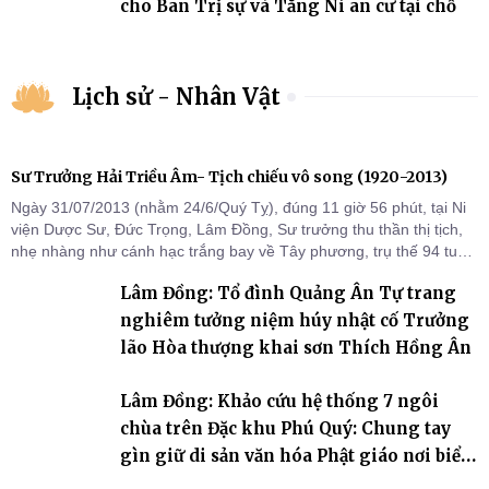
cho Ban Trị sự và Tăng Ni an cư tại chỗ
Lịch sử - Nhân Vật
Sư Trưởng Hải Triều Âm- Tịch chiếu vô song (1920-2013)
Ngày 31/07/2013 (nhằm 24/6/Quý Tỵ), đúng 11 giờ 56 phút, tại Ni
viện Dược Sư, Đức Trọng, Lâm Đồng, Sư trưởng thu thần thị tịch,
nhẹ nhàng như cánh hạc trắng bay về Tây phương, trụ thế 94 tuổi
đời, 60 hạ lạp.
Lâm Đồng: Tổ đình Quảng Ân Tự trang
nghiêm tưởng niệm húy nhật cố Trưởng
lão Hòa thượng khai sơn Thích Hồng Ân
Lâm Đồng: Khảo cứu hệ thống 7 ngôi
chùa trên Đặc khu Phú Quý: Chung tay
gìn giữ di sản văn hóa Phật giáo nơi biển
đảo