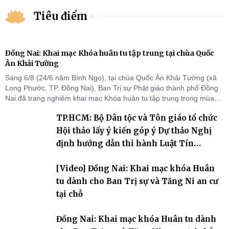
Tiêu điểm
Đồng Nai: Khai mạc Khóa huân tu tập trung tại chùa Quốc
Ân Khải Tường
Sáng 6/8 (24/6 năm Bính Ngọ), tại chùa Quốc Ân Khải Tường (xã
Long Phước, TP. Đồng Nai), Ban Trị sự Phật giáo thành phố Đồng
Nai đã trang nghiêm khai mạc Khóa huân tu tập trung trong mùa
An cư kiết hạ Phật lịch 2570 dành cho chư Tăng hành giả an cư tại
TP.HCM: Bộ Dân tộc và Tôn giáo tổ chức
chỗ khu vực VII, VIII và trường hạ chùa Quốc Ân Khải Tường.
Hội thảo lấy ý kiến góp ý Dự thảo Nghị
định hướng dẫn thi hành Luật Tín
ngưỡng, tôn giáo
[Video] Đồng Nai: Khai mạc khóa Huân
tu dành cho Ban Trị sự và Tăng Ni an cư
tại chỗ
Đồng Nai: Khai mạc khóa Huân tu dành