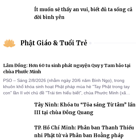
Ít muốn sẽ thấy an vui, biết đủ ta sống cả
đời bình yên
Phật Giáo & Tuổi Trẻ
Lâm Đồng: Hơn 60 tu sinh phát nguyện Quy y Tam bảo tại
chùa Phước Minh
PSO – Sáng 2/8/2026 (nhằm ngày 20/6 năm Bính Ngọ), trong
khuôn khổ khóa sinh hoạt Phật pháp mùa hè "Tay Phật trong tay
con" lần II với chủ đề "Trái tim hiểu biết", chùa Phước Minh (xã
Hàm Kiệm) đã trang nghiêm tổ chức lễ phát nguyện quy y Tam bảo
Tây Ninh: Khóa tu “Tỏa sáng Từ tâm” lần
cho hơn 60 tu sinh.
III tại chùa Đông Quang
TP. Hồ Chí Minh: Phân ban Thanh Thiếu
nhi Phật tử và Phân ban Hoằng pháp