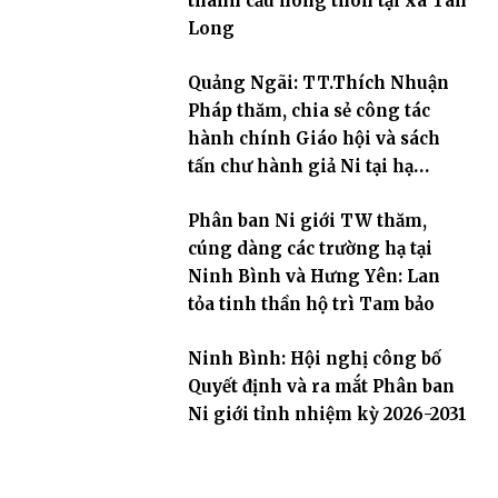
thành cầu nông thôn tại xã Tân
Long
Quảng Ngãi: TT.Thích Nhuận
Pháp thăm, chia sẻ công tác
hành chính Giáo hội và sách
tấn chư hành giả Ni tại hạ
trường an cư Phân ban Ni giới
Phân ban Ni giới TW thăm,
tỉnh
cúng dàng các trường hạ tại
Ninh Bình và Hưng Yên: Lan
tỏa tinh thần hộ trì Tam bảo
Ninh Bình: Hội nghị công bố
Quyết định và ra mắt Phân ban
Ni giới tỉnh nhiệm kỳ 2026-2031