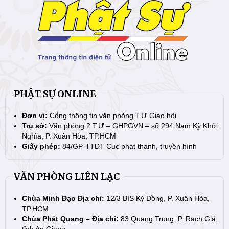
PHẬT SỰ ONLINE
Đơn vị:
Cổng thông tin văn phòng T.Ư Giáo hội
Trụ sở:
Văn phòng 2 T.Ư – GHPGVN – số 294 Nam Kỳ Khởi
Nghĩa, P. Xuân Hòa, TP.HCM
Giấy phép:
84/GP-TTĐT Cục phát thanh, truyền hình
VĂN PHÒNG LIÊN LẠC
Chùa Minh Đạo Địa chỉ:
12/3 BIS Kỳ Đồng, P. Xuân Hòa,
TP.HCM
Chùa Phật Quang – Địa chỉ:
83 Quang Trung, P. Rạch Giá,
tỉnh An Giang