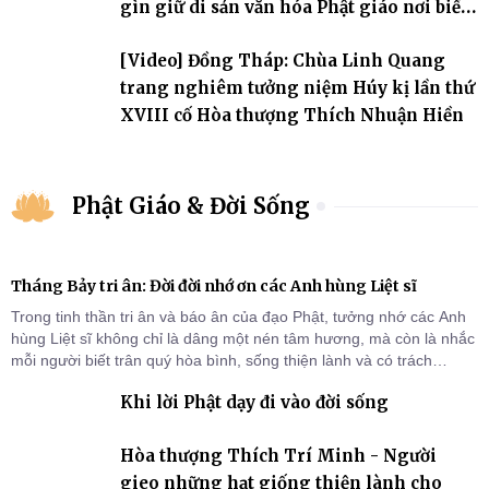
gìn giữ di sản văn hóa Phật giáo nơi biển
đảo
[Video] Đồng Tháp: Chùa Linh Quang
trang nghiêm tưởng niệm Húy kị lần thứ
XVIII cố Hòa thượng Thích Nhuận Hiền
Phật Giáo & Đời Sống
Tháng Bảy tri ân: Đời đời nhớ ơn các Anh hùng Liệt sĩ
Trong tinh thần tri ân và báo ân của đạo Phật, tưởng nhớ các Anh
hùng Liệt sĩ không chỉ là dâng một nén tâm hương, mà còn là nhắc
mỗi người biết trân quý hòa bình, sống thiện lành và có trách
nhiệm với quê hương, đất nước.
Khi lời Phật dạy đi vào đời sống
Hòa thượng Thích Trí Minh - Người
gieo những hạt giống thiện lành cho