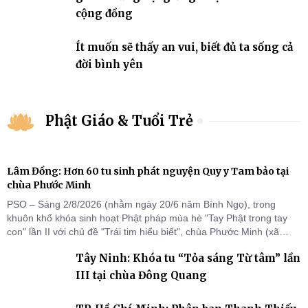
cộng đồng
Ít muốn sẽ thấy an vui, biết đủ ta sống cả
đời bình yên
Phật Giáo & Tuổi Trẻ
Lâm Đồng: Hơn 60 tu sinh phát nguyện Quy y Tam bảo tại
chùa Phước Minh
PSO – Sáng 2/8/2026 (nhằm ngày 20/6 năm Bính Ngọ), trong
khuôn khổ khóa sinh hoạt Phật pháp mùa hè "Tay Phật trong tay
con" lần II với chủ đề "Trái tim hiểu biết", chùa Phước Minh (xã
Hàm Kiệm) đã trang nghiêm tổ chức lễ phát nguyện quy y Tam bảo
Tây Ninh: Khóa tu “Tỏa sáng Từ tâm” lần
cho hơn 60 tu sinh.
III tại chùa Đông Quang