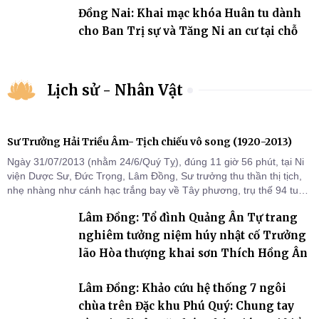
Đồng Nai: Khai mạc khóa Huân tu dành
cho Ban Trị sự và Tăng Ni an cư tại chỗ
Lịch sử - Nhân Vật
Sư Trưởng Hải Triều Âm- Tịch chiếu vô song (1920-2013)
Ngày 31/07/2013 (nhằm 24/6/Quý Tỵ), đúng 11 giờ 56 phút, tại Ni
viện Dược Sư, Đức Trọng, Lâm Đồng, Sư trưởng thu thần thị tịch,
nhẹ nhàng như cánh hạc trắng bay về Tây phương, trụ thế 94 tuổi
đời, 60 hạ lạp.
Lâm Đồng: Tổ đình Quảng Ân Tự trang
nghiêm tưởng niệm húy nhật cố Trưởng
lão Hòa thượng khai sơn Thích Hồng Ân
Lâm Đồng: Khảo cứu hệ thống 7 ngôi
chùa trên Đặc khu Phú Quý: Chung tay