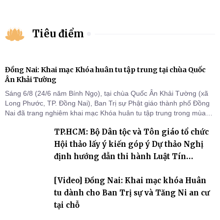
Tiêu điểm
Đồng Nai: Khai mạc Khóa huân tu tập trung tại chùa Quốc
Ân Khải Tường
Sáng 6/8 (24/6 năm Bính Ngọ), tại chùa Quốc Ân Khải Tường (xã
Long Phước, TP. Đồng Nai), Ban Trị sự Phật giáo thành phố Đồng
Nai đã trang nghiêm khai mạc Khóa huân tu tập trung trong mùa
An cư kiết hạ Phật lịch 2570 dành cho chư Tăng hành giả an cư tại
TP.HCM: Bộ Dân tộc và Tôn giáo tổ chức
chỗ khu vực VII, VIII và trường hạ chùa Quốc Ân Khải Tường.
Hội thảo lấy ý kiến góp ý Dự thảo Nghị
định hướng dẫn thi hành Luật Tín
ngưỡng, tôn giáo
[Video] Đồng Nai: Khai mạc khóa Huân
tu dành cho Ban Trị sự và Tăng Ni an cư
tại chỗ