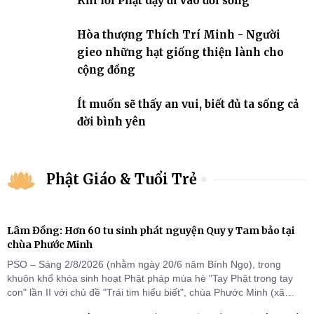
Khi lời Phật dạy đi vào đời sống
Hòa thượng Thích Trí Minh - Người
gieo những hạt giống thiện lành cho
cộng đồng
Ít muốn sẽ thấy an vui, biết đủ ta sống cả
đời bình yên
Phật Giáo & Tuổi Trẻ
Lâm Đồng: Hơn 60 tu sinh phát nguyện Quy y Tam bảo tại
chùa Phước Minh
PSO – Sáng 2/8/2026 (nhằm ngày 20/6 năm Bính Ngọ), trong
khuôn khổ khóa sinh hoạt Phật pháp mùa hè "Tay Phật trong tay
con" lần II với chủ đề "Trái tim hiểu biết", chùa Phước Minh (xã
Hàm Kiệm) đã trang nghiêm tổ chức lễ phát nguyện quy y Tam bảo