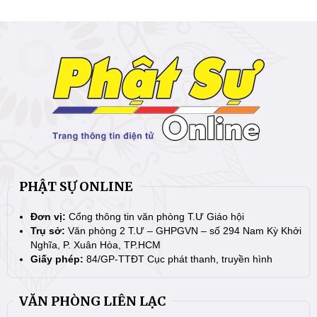
PHẬT SỰ ONLINE
Đơn vị:
Cổng thông tin văn phòng T.Ư Giáo hội
Trụ sở:
Văn phòng 2 T.Ư – GHPGVN – số 294 Nam Kỳ Khởi
Nghĩa, P. Xuân Hòa, TP.HCM
Giấy phép:
84/GP-TTĐT Cục phát thanh, truyền hình
VĂN PHÒNG LIÊN LẠC