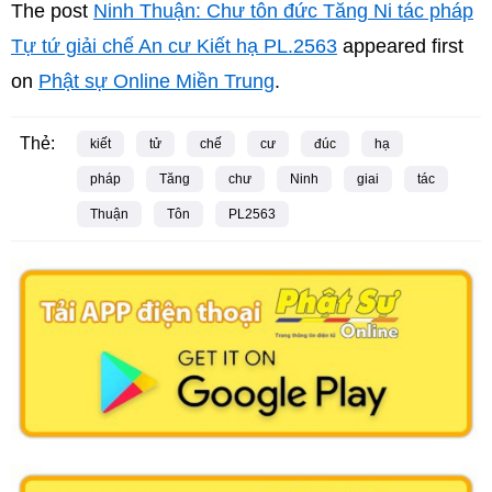
The post
Ninh Thuận: Chư tôn đức Tăng Ni tác pháp
Tự tứ giải chế An cư Kiết hạ PL.2563
appeared first
on
Phật sự Online Miền Trung
.
Thẻ:
kiết
tử
chế
cư
đúc
hạ
pháp
Tăng
chư
Ninh
giai
tác
Thuận
Tôn
PL2563