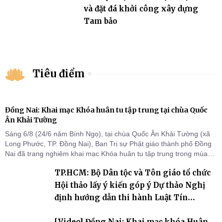
và đặt đá khởi công xây dựng
Tam bảo
Tiêu điểm
Đồng Nai: Khai mạc Khóa huân tu tập trung tại chùa Quốc
Ân Khải Tường
Sáng 6/8 (24/6 năm Bính Ngọ), tại chùa Quốc Ân Khải Tường (xã
Long Phước, TP. Đồng Nai), Ban Trị sự Phật giáo thành phố Đồng
Nai đã trang nghiêm khai mạc Khóa huân tu tập trung trong mùa
An cư kiết hạ Phật lịch 2570 dành cho chư Tăng hành giả an cư tại
TP.HCM: Bộ Dân tộc và Tôn giáo tổ chức
chỗ khu vực VII, VIII và trường hạ chùa Quốc Ân Khải Tường.
Hội thảo lấy ý kiến góp ý Dự thảo Nghị
định hướng dẫn thi hành Luật Tín
ngưỡng, tôn giáo
[Video] Đồng Nai: Khai mạc khóa Huân