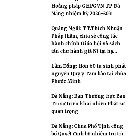
Hoằng pháp GHPGVN TP. Đà
Nẵng nhiệm kỳ 2026–2031
Quảng Ngãi: TT.Thích Nhuận
Pháp thăm, chia sẻ công tác
hành chính Giáo hội và sách
tấn chư hành giả Ni tại hạ
trường an cư Phân ban Ni giới
Lâm Đồng: Hơn 60 tu sinh phát
tỉnh
nguyện Quy y Tam bảo tại chùa
Phước Minh
Đà Nẵng: Ban Thường trực Ban
Trị sự triển khai nhiều Phật sự
quan trọng
Đà Nẵng: Chùa Phổ Tịnh công
bố Quyết định bổ nhiệm trụ trì