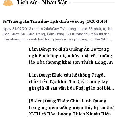
Lịch sử - Nhân Vật
Sư Trưởng Hải Triều Âm- Tịch chiếu vô song (1920-2013)
Ngày 31/07/2013 (nhằm 24/6/Quý Tỵ), đúng 11 giờ 56 phút, tại Ni
viện Dược Sư, Đức Trọng, Lâm Đồng, Sư trưởng thu thần thị tịch,
nhẹ nhàng như cánh hạc trắng bay về Tây phương, trụ thế 94 tuổi
đời, 60 hạ lạp.
Lâm Đồng: Tổ đình Quảng Ân Tự trang
nghiêm tưởng niệm húy nhật cố Trưởng
lão Hòa thượng khai sơn Thích Hồng Ân
Lâm Đồng: Khảo cứu hệ thống 7 ngôi
chùa trên Đặc khu Phú Quý: Chung tay
gìn giữ di sản văn hóa Phật giáo nơi biển
đảo
[Video] Đồng Tháp: Chùa Linh Quang
trang nghiêm tưởng niệm Húy kị lần thứ
XVIII cố Hòa thượng Thích Nhuận Hiền