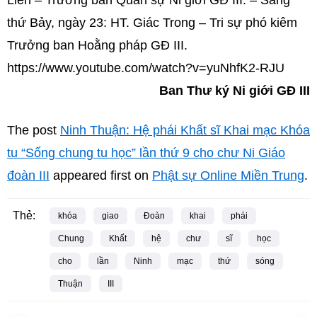
Liên – Trưởng ban Quản sự Ni giới GĐ III. – Sáng
thứ Bảy, ngày 23: HT. Giác Trong – Tri sự phó kiêm
Trưởng ban Hoằng pháp GĐ III.
https://www.youtube.com/watch?v=yuNhfK2-RJU
Ban Thư ký Ni giới GĐ III
The post
Ninh Thuận: Hệ phái Khất sĩ Khai mạc Khóa
tu “Sống chung tu học” lần thứ 9 cho chư Ni Giáo
đoàn III
appeared first on
Phật sự Online Miền Trung
.
Thẻ:
khóa
giao
Đoàn
khai
phái
Chung
Khất
hệ
chư
sĩ
học
cho
lần
Ninh
mạc
thứ
sóng
Thuận
III