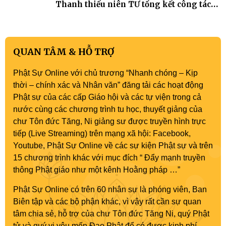
Thanh thiếu niên TƯ tổng kết công tác
Phật sự nhiệm kỳ IX (2022 – 2027)
QUAN TÂM & HỖ TRỢ
Phật Sự Online với chủ trương “Nhanh chóng – Kịp
thời – chính xác và Nhân văn” đăng tải các hoạt động
Phật sự của các cấp Giáo hội và các tự viện trong cả
nước cùng các chương trình tu học, thuyết giảng của
chư Tôn đức Tăng, Ni giảng sư được truyền hình trực
tiếp (Live Streaming) trên mạng xã hội: Facebook,
Youtube, Phật Sự Online về các sự kiện Phật sự và trên
15 chương trình khác với mục đích “ Đẩy mạnh truyền
thông Phật giáo như một kênh Hoằng pháp …”
Phật Sự Online có trên 60 nhân sự là phóng viên, Ban
Biên tập và các bộ phận khác, vì vậy rất cần sự quan
tâm chia sẻ, hỗ trợ của chư Tôn đức Tăng Ni, quý Phật
tử và quý vị yêu mến Đạo Phật để có được kinh phí