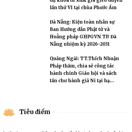
dự khóa tu xuất gia gieo duyên
lần thứ VI tại chùa Phước Ấm
Đà Nẵng: Kiện toàn nhân sự
Ban Hướng dẫn Phật tử và
Hoằng pháp GHPGVN TP. Đà
Nẵng nhiệm kỳ 2026–2031
Quảng Ngãi: TT.Thích Nhuận
Pháp thăm, chia sẻ công tác
hành chính Giáo hội và sách
tấn chư hành giả Ni tại hạ
trường an cư Phân ban Ni giới
tỉnh
Tiêu điểm