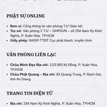
PHẬT SỰ ONLINE
Đơn vị:
Cổng thông tin văn phòng T.Ư Giáo hội
Trụ sở:
Văn phòng 2 T.Ư – GHPGVN – số 294 Nam Kỳ Khởi
Nghĩa, P. Xuân Hòa, TP.HCM
Giấy phép:
84/GP-TTĐT Cục phát thanh, truyền hình
VĂN PHÒNG LIÊN LẠC
Chùa Minh Đạo Địa chỉ:
12/3 BIS Kỳ Đồng, P. Xuân Hòa,
TP.HCM
Chùa Phật Quang – Địa chỉ:
83 Quang Trung, P. Rạch Giá,
tỉnh An Giang
TRANG TIN ĐIỆN TỬ
Địa chỉ:
294 Nam Kỳ Khởi Nghĩa, P. Xuân Hòa, TP.HCM