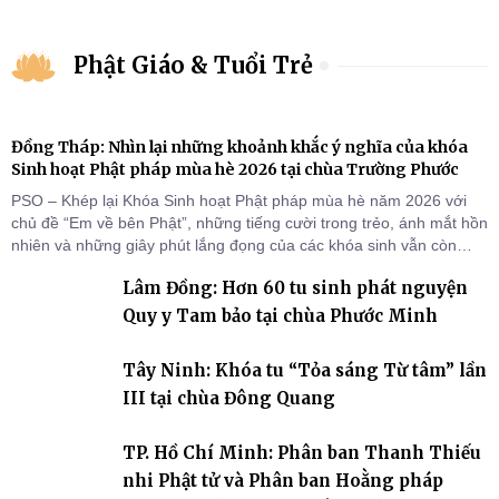
Phật Giáo & Tuổi Trẻ
Đồng Tháp: Nhìn lại những khoảnh khắc ý nghĩa của khóa
Sinh hoạt Phật pháp mùa hè 2026 tại chùa Trường Phước
PSO – Khép lại Khóa Sinh hoạt Phật pháp mùa hè năm 2026 với
chủ đề “Em về bên Phật”, những tiếng cười trong trẻo, ánh mắt hồn
nhiên và những giây phút lắng đọng của các khóa sinh vẫn còn
đọng lại dưới mái chùa Trường Phước (xã Tân Hương, tỉnh Đồng
Lâm Đồng: Hơn 60 tu sinh phát nguyện
Tháp). Những tuần tu học ngắn ngủi nhưng đã trở thành hành
trang quý báu, gieo những hạt giống thiện l
Quy y Tam bảo tại chùa Phước Minh
Tây Ninh: Khóa tu “Tỏa sáng Từ tâm” lần
III tại chùa Đông Quang
TP. Hồ Chí Minh: Phân ban Thanh Thiếu
nhi Phật tử và Phân ban Hoằng pháp