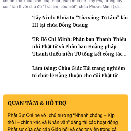
khuôn khổ khóa sinh hoạt Phật pháp mùa hè "Tay Phật trong tay
con" lần II với chủ đề "Trái tim hiểu biết", chùa Phước Minh (xã
Hàm Kiệm) đã trang nghiêm tổ chức lễ phát nguyện quy y Tam bảo
Tây Ninh: Khóa tu “Tỏa sáng Từ tâm” lần
cho hơn 60 tu sinh.
III tại chùa Đông Quang
TP. Hồ Chí Minh: Phân ban Thanh Thiếu
nhi Phật tử và Phân ban Hoằng pháp
Thanh thiếu niên TƯ tổng kết công tác
Phật sự nhiệm kỳ IX (2022 – 2027)
Lâm Đồng: Chùa Giác Hải trang nghiêm
tổ chức lễ Hằng thuận cho đôi Phật tử
QUAN TÂM & HỖ TRỢ
Phật Sự Online với chủ trương “Nhanh chóng – Kịp
thời – chính xác và Nhân văn” đăng tải các hoạt động
Phật sự của các cấp Giáo hội và các tự viện trong cả