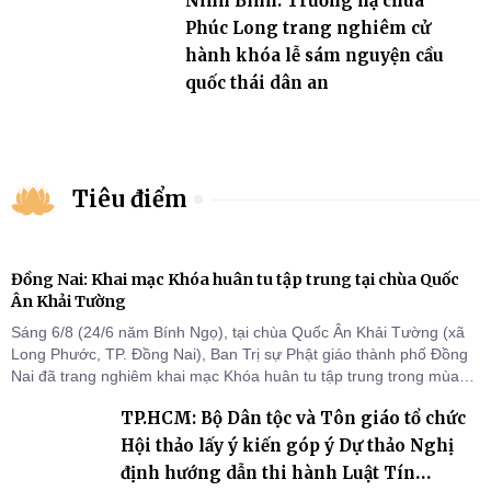
Ninh Bình: Trường hạ chùa
Phúc Long trang nghiêm cử
hành khóa lễ sám nguyện cầu
quốc thái dân an
Tiêu điểm
Đồng Nai: Khai mạc Khóa huân tu tập trung tại chùa Quốc
Ân Khải Tường
Sáng 6/8 (24/6 năm Bính Ngọ), tại chùa Quốc Ân Khải Tường (xã
Long Phước, TP. Đồng Nai), Ban Trị sự Phật giáo thành phố Đồng
Nai đã trang nghiêm khai mạc Khóa huân tu tập trung trong mùa
An cư kiết hạ Phật lịch 2570 dành cho chư Tăng hành giả an cư tại
TP.HCM: Bộ Dân tộc và Tôn giáo tổ chức
chỗ khu vực VII, VIII và trường hạ chùa Quốc Ân Khải Tường.
Hội thảo lấy ý kiến góp ý Dự thảo Nghị
định hướng dẫn thi hành Luật Tín