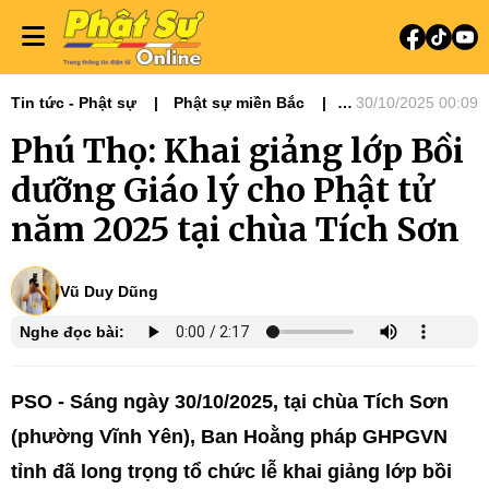
Tin tức - Phật sự
Phật sự miền Bắc
30/10/2025 00:09
Hoằng pháp - Thuyết Giảng
Phú Thọ: Khai giảng lớp Bồi
Hoạt động Hoằng pháp
dưỡng Giáo lý cho Phật tử
năm 2025 tại chùa Tích Sơn
Vũ Duy Dũng
Nghe đọc bài:
PSO - Sáng ngày 30/10/2025, tại chùa Tích Sơn
(phường Vĩnh Yên), Ban Hoằng pháp GHPGVN
tỉnh đã long trọng tổ chức lễ khai giảng lớp bồi