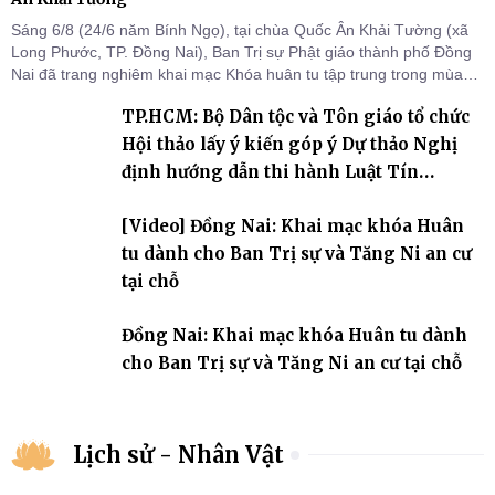
Sáng 6/8 (24/6 năm Bính Ngọ), tại chùa Quốc Ân Khải Tường (xã
Long Phước, TP. Đồng Nai), Ban Trị sự Phật giáo thành phố Đồng
Nai đã trang nghiêm khai mạc Khóa huân tu tập trung trong mùa
An cư kiết hạ Phật lịch 2570 dành cho chư Tăng hành giả an cư tại
TP.HCM: Bộ Dân tộc và Tôn giáo tổ chức
chỗ khu vực VII, VIII và trường hạ chùa Quốc Ân Khải Tường.
Hội thảo lấy ý kiến góp ý Dự thảo Nghị
định hướng dẫn thi hành Luật Tín
ngưỡng, tôn giáo
[Video] Đồng Nai: Khai mạc khóa Huân
tu dành cho Ban Trị sự và Tăng Ni an cư
tại chỗ
Đồng Nai: Khai mạc khóa Huân tu dành
cho Ban Trị sự và Tăng Ni an cư tại chỗ
Lịch sử - Nhân Vật