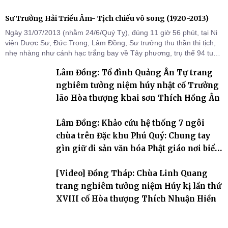
Sư Trưởng Hải Triều Âm- Tịch chiếu vô song (1920-2013)
Ngày 31/07/2013 (nhằm 24/6/Quý Tỵ), đúng 11 giờ 56 phút, tại Ni
viện Dược Sư, Đức Trọng, Lâm Đồng, Sư trưởng thu thần thị tịch,
nhẹ nhàng như cánh hạc trắng bay về Tây phương, trụ thế 94 tuổi
đời, 60 hạ lạp.
Lâm Đồng: Tổ đình Quảng Ân Tự trang
nghiêm tưởng niệm húy nhật cố Trưởng
lão Hòa thượng khai sơn Thích Hồng Ân
Lâm Đồng: Khảo cứu hệ thống 7 ngôi
chùa trên Đặc khu Phú Quý: Chung tay
gìn giữ di sản văn hóa Phật giáo nơi biển
đảo
[Video] Đồng Tháp: Chùa Linh Quang
trang nghiêm tưởng niệm Húy kị lần thứ
XVIII cố Hòa thượng Thích Nhuận Hiền