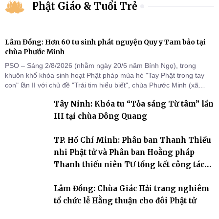
Phật Giáo & Tuổi Trẻ
Lâm Đồng: Hơn 60 tu sinh phát nguyện Quy y Tam bảo tại
chùa Phước Minh
PSO – Sáng 2/8/2026 (nhằm ngày 20/6 năm Bính Ngọ), trong
khuôn khổ khóa sinh hoạt Phật pháp mùa hè "Tay Phật trong tay
con" lần II với chủ đề "Trái tim hiểu biết", chùa Phước Minh (xã
Hàm Kiệm) đã trang nghiêm tổ chức lễ phát nguyện quy y Tam bảo
Tây Ninh: Khóa tu “Tỏa sáng Từ tâm” lần
cho hơn 60 tu sinh.
III tại chùa Đông Quang
TP. Hồ Chí Minh: Phân ban Thanh Thiếu
nhi Phật tử và Phân ban Hoằng pháp
Thanh thiếu niên TƯ tổng kết công tác
Phật sự nhiệm kỳ IX (2022 – 2027)
Lâm Đồng: Chùa Giác Hải trang nghiêm
tổ chức lễ Hằng thuận cho đôi Phật tử