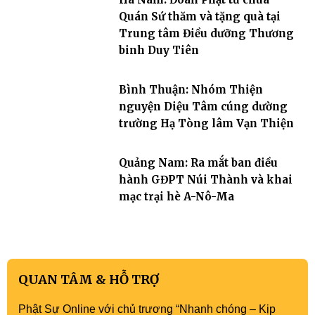
Quán Sứ thăm và tặng quà tại
Trung tâm Điều dưỡng Thương
binh Duy Tiên
Bình Thuận: Nhóm Thiện
nguyện Diệu Tâm cúng dường
trường Hạ Tòng lâm Vạn Thiện
Quảng Nam: Ra mắt ban điều
hành GĐPT Núi Thành và khai
mạc trại hè A-Nô-Ma
QUAN TÂM & HỖ TRỢ
Phật Sự Online với chủ trương “Nhanh chóng – Kịp