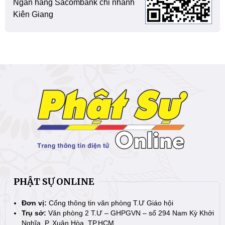
Ngân hàng Sacombank chi nhánh
Kiên Giang
PHẬT SỰ ONLINE
Đơn vị:
Cổng thông tin văn phòng T.Ư Giáo hội
Trụ sở:
Văn phòng 2 T.Ư – GHPGVN – số 294 Nam Kỳ Khởi
Nghĩa, P. Xuân Hòa, TP.HCM