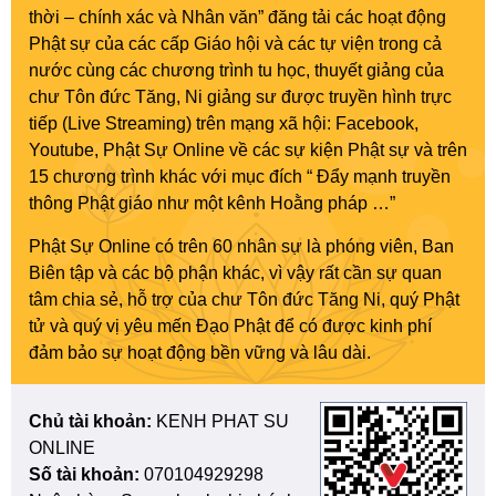
thời – chính xác và Nhân văn” đăng tải các hoạt động
Phật sự của các cấp Giáo hội và các tự viện trong cả
nước cùng các chương trình tu học, thuyết giảng của
chư Tôn đức Tăng, Ni giảng sư được truyền hình trực
tiếp (Live Streaming) trên mạng xã hội: Facebook,
Youtube, Phật Sự Online về các sự kiện Phật sự và trên
15 chương trình khác với mục đích “ Đẩy mạnh truyền
thông Phật giáo như một kênh Hoằng pháp …”
Phật Sự Online có trên 60 nhân sự là phóng viên, Ban
Biên tập và các bộ phận khác, vì vậy rất cần sự quan
tâm chia sẻ, hỗ trợ của chư Tôn đức Tăng Ni, quý Phật
tử và quý vị yêu mến Đạo Phật để có được kinh phí
đảm bảo sự hoạt động bền vững và lâu dài.
Chủ tài khoản:
KENH PHAT SU
ONLINE
Số tài khoản:
070104929298