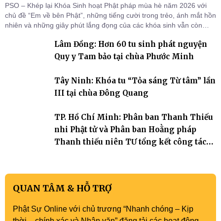
PSO – Khép lại Khóa Sinh hoạt Phật pháp mùa hè năm 2026 với
chủ đề “Em về bên Phật”, những tiếng cười trong trẻo, ánh mắt hồn
nhiên và những giây phút lắng đọng của các khóa sinh vẫn còn
đọng lại dưới mái chùa Trường Phước (xã Tân Hương, tỉnh Đồng
Lâm Đồng: Hơn 60 tu sinh phát nguyện
Tháp). Những tuần tu học ngắn ngủi nhưng đã trở thành hành
trang quý báu, gieo những hạt giống thiện l
Quy y Tam bảo tại chùa Phước Minh
Tây Ninh: Khóa tu “Tỏa sáng Từ tâm” lần
III tại chùa Đông Quang
TP. Hồ Chí Minh: Phân ban Thanh Thiếu
nhi Phật tử và Phân ban Hoằng pháp
Thanh thiếu niên TƯ tổng kết công tác
Phật sự nhiệm kỳ IX (2022 – 2027)
QUAN TÂM & HỖ TRỢ
Phật Sự Online với chủ trương “Nhanh chóng – Kịp
thời – chính xác và Nhân văn” đăng tải các hoạt động