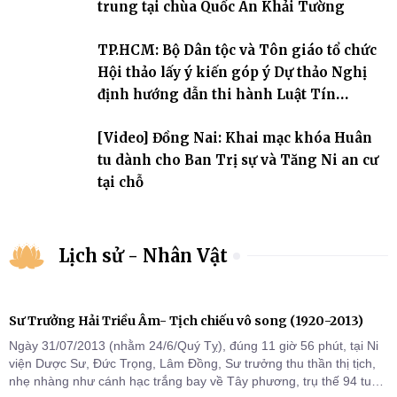
trung tại chùa Quốc Ân Khải Tường
TP.HCM: Bộ Dân tộc và Tôn giáo tổ chức
Hội thảo lấy ý kiến góp ý Dự thảo Nghị
định hướng dẫn thi hành Luật Tín
ngưỡng, tôn giáo
[Video] Đồng Nai: Khai mạc khóa Huân
tu dành cho Ban Trị sự và Tăng Ni an cư
tại chỗ
Lịch sử - Nhân Vật
Sư Trưởng Hải Triều Âm- Tịch chiếu vô song (1920-2013)
Ngày 31/07/2013 (nhằm 24/6/Quý Tỵ), đúng 11 giờ 56 phút, tại Ni
viện Dược Sư, Đức Trọng, Lâm Đồng, Sư trưởng thu thần thị tịch,
nhẹ nhàng như cánh hạc trắng bay về Tây phương, trụ thế 94 tuổi