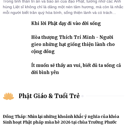
Trong tinh thần tri ân và báo ân của đạo Phật, tưởng nhớ các Anh
hùng Liệt sĩ không chỉ là dâng một nén tâm hương, mà còn là nhắc
mỗi người biết trân quý hòa bình, sống thiện lành và có trách
nhiệm với quê hương, đất nước.
Khi lời Phật dạy đi vào đời sống
Hòa thượng Thích Trí Minh - Người
gieo những hạt giống thiện lành cho
cộng đồng
Ít muốn sẽ thấy an vui, biết đủ ta sống cả
đời bình yên
Phật Giáo & Tuổi Trẻ
Đồng Tháp: Nhìn lại những khoảnh khắc ý nghĩa của khóa
Sinh hoạt Phật pháp mùa hè 2026 tại chùa Trường Phước