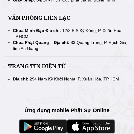
Giấy phép:
84/GP-TTĐT Cục phát thanh, truyền hình
VĂN PHÒNG LIÊN LẠC
Chùa Minh Đạo Địa chỉ:
12/3 BIS Kỳ Đồng, P. Xuân Hòa,
TP.HCM
Chùa Phật Quang – Địa chỉ:
83 Quang Trung, P. Rạch Giá,
tỉnh An Giang
TRANG TIN ĐIỆN TỬ
Địa chỉ:
294 Nam Kỳ Khởi Nghĩa, P. Xuân Hòa, TP.HCM
Ứng dụng mobile Phật Sự Online