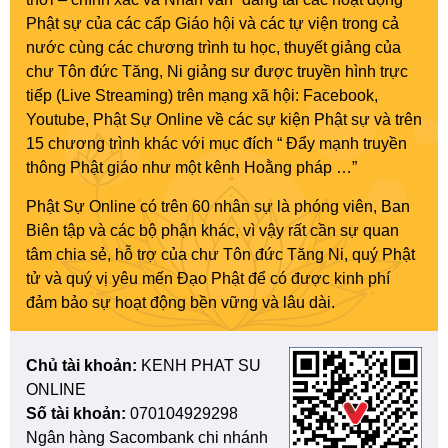
Phật sự của các cấp Giáo hội và các tự viện trong cả
nước cùng các chương trình tu học, thuyết giảng của
chư Tôn đức Tăng, Ni giảng sư được truyền hình trực
tiếp (Live Streaming) trên mạng xã hội: Facebook,
Youtube, Phật Sự Online về các sự kiện Phật sự và trên
15 chương trình khác với mục đích “ Đẩy mạnh truyền
thông Phật giáo như một kênh Hoằng pháp …”
Phật Sự Online có trên 60 nhân sự là phóng viên, Ban
Biên tập và các bộ phận khác, vì vậy rất cần sự quan
tâm chia sẻ, hỗ trợ của chư Tôn đức Tăng Ni, quý Phật
tử và quý vị yêu mến Đạo Phật để có được kinh phí
đảm bảo sự hoạt động bền vững và lâu dài.
Chủ tài khoản:
KENH PHAT SU
ONLINE
Số tài khoản:
070104929298
Ngân hàng Sacombank chi nhánh