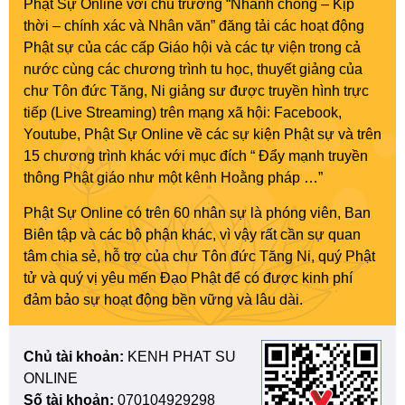
Phật Sự Online với chủ trương “Nhanh chóng – Kịp
thời – chính xác và Nhân văn” đăng tải các hoạt động
Phật sự của các cấp Giáo hội và các tự viện trong cả
nước cùng các chương trình tu học, thuyết giảng của
chư Tôn đức Tăng, Ni giảng sư được truyền hình trực
tiếp (Live Streaming) trên mạng xã hội: Facebook,
Youtube, Phật Sự Online về các sự kiện Phật sự và trên
15 chương trình khác với mục đích “ Đẩy mạnh truyền
thông Phật giáo như một kênh Hoằng pháp …”
Phật Sự Online có trên 60 nhân sự là phóng viên, Ban
Biên tập và các bộ phận khác, vì vậy rất cần sự quan
tâm chia sẻ, hỗ trợ của chư Tôn đức Tăng Ni, quý Phật
tử và quý vị yêu mến Đạo Phật để có được kinh phí
đảm bảo sự hoạt động bền vững và lâu dài.
Chủ tài khoản:
KENH PHAT SU
ONLINE
Số tài khoản:
070104929298