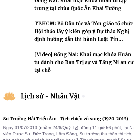
Đồng Nai: Khai mạc Khóa huân tu tập
2031.
trung tại chùa Quốc Ân Khải Tường
TP.HCM: Bộ Dân tộc và Tôn giáo tổ chức
Hội thảo lấy ý kiến góp ý Dự thảo Nghị
định hướng dẫn thi hành Luật Tín
ngưỡng, tôn giáo
[Video] Đồng Nai: Khai mạc khóa Huân
tu dành cho Ban Trị sự và Tăng Ni an cư
tại chỗ
Lịch sử - Nhân Vật
Sư Trưởng Hải Triều Âm- Tịch chiếu vô song (1920-2013)
Ngày 31/07/2013 (nhằm 24/6/Quý Tỵ), đúng 11 giờ 56 phút, tại Ni
viện Dược Sư, Đức Trọng, Lâm Đồng, Sư trưởng thu thần thị tịch,