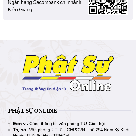
Ngân hàng Sacombank chi nhánh
Kiên Giang
PHẬT SỰ ONLINE
Đơn vị:
Cổng thông tin văn phòng T.Ư Giáo hội
Trụ sở:
Văn phòng 2 T.Ư – GHPGVN – số 294 Nam Kỳ Khởi
Nghĩa, P. Xuân Hòa, TP.HCM