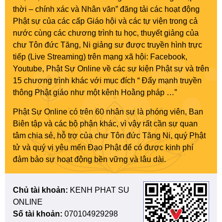
thời – chính xác và Nhân văn” đăng tải các hoạt động
Phật sự của các cấp Giáo hội và các tự viện trong cả
nước cùng các chương trình tu học, thuyết giảng của
chư Tôn đức Tăng, Ni giảng sư được truyền hình trực
tiếp (Live Streaming) trên mạng xã hội: Facebook,
Youtube, Phật Sự Online về các sự kiện Phật sự và trên
15 chương trình khác với mục đích “ Đẩy mạnh truyền
thông Phật giáo như một kênh Hoằng pháp …”
Phật Sự Online có trên 60 nhân sự là phóng viên, Ban
Biên tập và các bộ phận khác, vì vậy rất cần sự quan
tâm chia sẻ, hỗ trợ của chư Tôn đức Tăng Ni, quý Phật
tử và quý vị yêu mến Đạo Phật để có được kinh phí
đảm bảo sự hoạt động bền vững và lâu dài.
Chủ tài khoản:
KENH PHAT SU
ONLINE
Số tài khoản:
070104929298