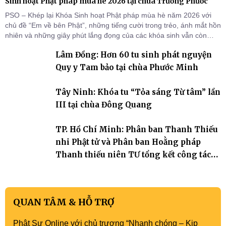
Sinh hoạt Phật pháp mùa hè 2026 tại chùa Trường Phước
PSO – Khép lại Khóa Sinh hoạt Phật pháp mùa hè năm 2026 với
chủ đề “Em về bên Phật”, những tiếng cười trong trẻo, ánh mắt hồn
nhiên và những giây phút lắng đọng của các khóa sinh vẫn còn
đọng lại dưới mái chùa Trường Phước (xã Tân Hương, tỉnh Đồng
Lâm Đồng: Hơn 60 tu sinh phát nguyện
Tháp). Những tuần tu học ngắn ngủi nhưng đã trở thành hành
trang quý báu, gieo những hạt giống thiện l
Quy y Tam bảo tại chùa Phước Minh
Tây Ninh: Khóa tu “Tỏa sáng Từ tâm” lần
III tại chùa Đông Quang
TP. Hồ Chí Minh: Phân ban Thanh Thiếu
nhi Phật tử và Phân ban Hoằng pháp
Thanh thiếu niên TƯ tổng kết công tác
Phật sự nhiệm kỳ IX (2022 – 2027)
QUAN TÂM & HỖ TRỢ
Phật Sự Online với chủ trương “Nhanh chóng – Kịp