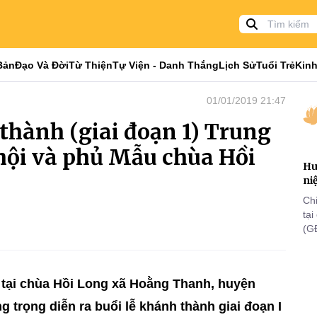
Bản
Đạo Và Đời
Từ Thiện
Tự Viện - Danh Thắng
Lịch Sử
Tuổi Trẻ
Kinh
01/01/2019 21:47
hành (giai đoạn 1) Trung
hội và phủ Mẫu chùa Hồi
Hu
ni
Ch
tạ
(G
lã
th
, tại chùa Hồi Long xã Hoằng Thanh, huyện
 trọng diễn ra buổi lễ khánh thành giai đoạn I