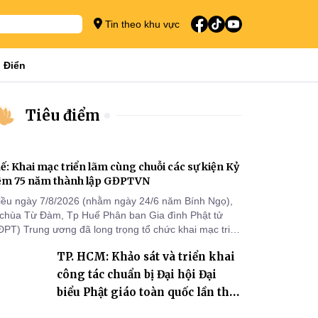
Tin theo khu vực
 Điển
Tiêu điểm
ế: Khai mạc triển lãm cùng chuỗi các sự kiện Kỷ
ệm 75 năm thành lập GĐPTVN
iều ngày 7/8/2026 (nhằm ngày 24/6 năm Bính Ngọ),
i chùa Từ Đàm, Tp Huế Phân ban Gia đình Phật tử
ĐPT) Trung ương đã long trọng tổ chức khai mạc triển
m cùng chuỗi các sự kiện chào mừng Kỷ niệm 75 năm
TP. HCM: Khảo sát và triển khai
ành lập GĐPTVN.
công tác chuẩn bị Đại hội Đại
biểu Phật giáo toàn quốc lần thứ
X, nhiệm kỳ 2026-2031