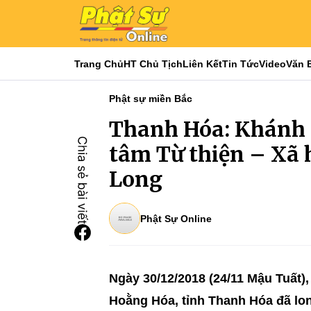
Trang Chủ
HT Chủ Tịch
Liên Kết
Tin Tức
Video
Văn 
Phật sự miền Bắc
Thanh Hóa: Khánh t
tâm Từ thiện – Xã 
Long
Phật Sự Online
Ngày 30/12/2018 (24/11 Mậu Tuất)
Hoằng Hóa, tỉnh Thanh Hóa đã long