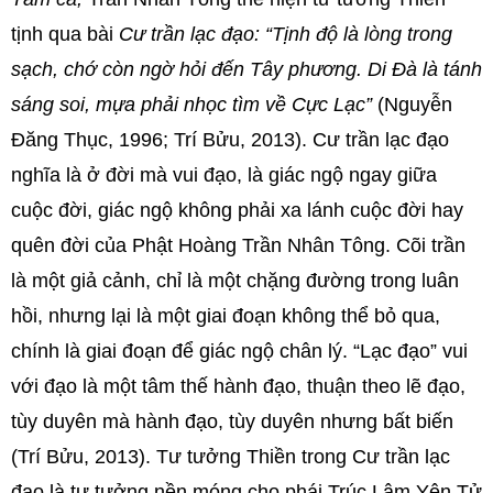
tịnh qua bài
Cư trần lạc đạo: “Tịnh độ là lòng trong
sạch, chớ còn ngờ hỏi đến Tây phương. Di Đà là tánh
sáng soi, mựa phải nhọc tìm về Cực Lạc”
(Nguyễn
Đăng Thục, 1996; Trí Bửu, 2013). Cư trần lạc đạo
nghĩa là ở đời mà vui đạo, là giác ngộ ngay giữa
cuộc đời, giác ngộ không phải xa lánh cuộc đời hay
quên đời của Phật Hoàng Trần Nhân Tông. Cõi trần
là một giả cảnh, chỉ là một chặng đường trong luân
hồi, nhưng lại là một giai đoạn không thể bỏ qua,
chính là giai đoạn để giác ngộ chân lý. “Lạc đạo” vui
với đạo là một tâm thế hành đạo, thuận theo lẽ đạo,
tùy duyên mà hành đạo, tùy duyên nhưng bất biến
(Trí Bửu, 2013). Tư tưởng Thiền trong Cư trần lạc
đạo là tư tưởng nền móng cho phái Trúc Lâm Yên Tử