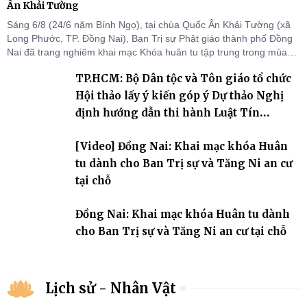
Ân Khải Tường
Sáng 6/8 (24/6 năm Bính Ngọ), tại chùa Quốc Ân Khải Tường (xã
Long Phước, TP. Đồng Nai), Ban Trị sự Phật giáo thành phố Đồng
Nai đã trang nghiêm khai mạc Khóa huân tu tập trung trong mùa
An cư kiết hạ Phật lịch 2570 dành cho chư Tăng hành giả an cư tại
TP.HCM: Bộ Dân tộc và Tôn giáo tổ chức
chỗ khu vực VII, VIII và trường hạ chùa Quốc Ân Khải Tường.
Hội thảo lấy ý kiến góp ý Dự thảo Nghị
định hướng dẫn thi hành Luật Tín
ngưỡng, tôn giáo
[Video] Đồng Nai: Khai mạc khóa Huân
tu dành cho Ban Trị sự và Tăng Ni an cư
tại chỗ
Đồng Nai: Khai mạc khóa Huân tu dành
cho Ban Trị sự và Tăng Ni an cư tại chỗ
Lịch sử - Nhân Vật