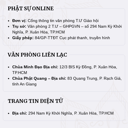
PHẬT SỰ ONLINE
Đơn vị:
Cổng thông tin văn phòng T.Ư Giáo hội
Trụ sở:
Văn phòng 2 T.Ư – GHPGVN – số 294 Nam Kỳ Khởi
Nghĩa, P. Xuân Hòa, TP.HCM
Giấy phép:
84/GP-TTĐT Cục phát thanh, truyền hình
VĂN PHÒNG LIÊN LẠC
Chùa Minh Đạo Địa chỉ:
12/3 BIS Kỳ Đồng, P. Xuân Hòa,
TP.HCM
Chùa Phật Quang – Địa chỉ:
83 Quang Trung, P. Rạch Giá,
tỉnh An Giang
TRANG TIN ĐIỆN TỬ
Địa chỉ:
294 Nam Kỳ Khởi Nghĩa, P. Xuân Hòa, TP.HCM