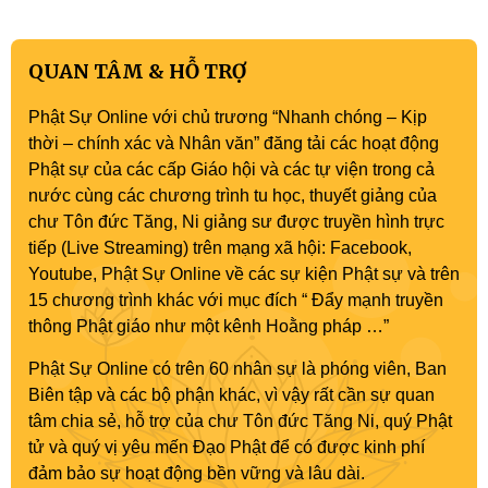
QUAN TÂM & HỖ TRỢ
Phật Sự Online với chủ trương “Nhanh chóng – Kịp
thời – chính xác và Nhân văn” đăng tải các hoạt động
Phật sự của các cấp Giáo hội và các tự viện trong cả
nước cùng các chương trình tu học, thuyết giảng của
chư Tôn đức Tăng, Ni giảng sư được truyền hình trực
tiếp (Live Streaming) trên mạng xã hội: Facebook,
Youtube, Phật Sự Online về các sự kiện Phật sự và trên
15 chương trình khác với mục đích “ Đẩy mạnh truyền
thông Phật giáo như một kênh Hoằng pháp …”
Phật Sự Online có trên 60 nhân sự là phóng viên, Ban
Biên tập và các bộ phận khác, vì vậy rất cần sự quan
tâm chia sẻ, hỗ trợ của chư Tôn đức Tăng Ni, quý Phật
tử và quý vị yêu mến Đạo Phật để có được kinh phí
đảm bảo sự hoạt động bền vững và lâu dài.