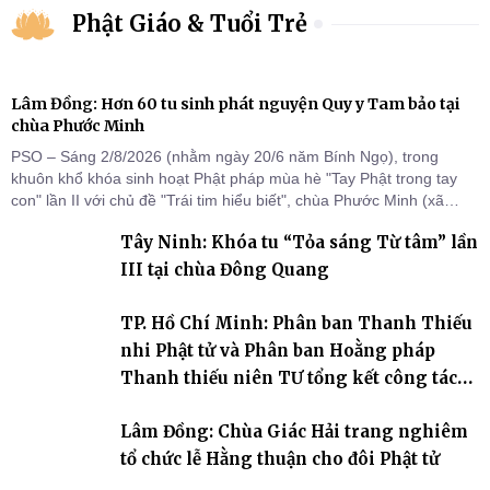
Phật Giáo & Tuổi Trẻ
Lâm Đồng: Hơn 60 tu sinh phát nguyện Quy y Tam bảo tại
chùa Phước Minh
PSO – Sáng 2/8/2026 (nhằm ngày 20/6 năm Bính Ngọ), trong
khuôn khổ khóa sinh hoạt Phật pháp mùa hè "Tay Phật trong tay
con" lần II với chủ đề "Trái tim hiểu biết", chùa Phước Minh (xã
Hàm Kiệm) đã trang nghiêm tổ chức lễ phát nguyện quy y Tam bảo
Tây Ninh: Khóa tu “Tỏa sáng Từ tâm” lần
cho hơn 60 tu sinh.
III tại chùa Đông Quang
TP. Hồ Chí Minh: Phân ban Thanh Thiếu
nhi Phật tử và Phân ban Hoằng pháp
Thanh thiếu niên TƯ tổng kết công tác
Phật sự nhiệm kỳ IX (2022 – 2027)
Lâm Đồng: Chùa Giác Hải trang nghiêm
tổ chức lễ Hằng thuận cho đôi Phật tử