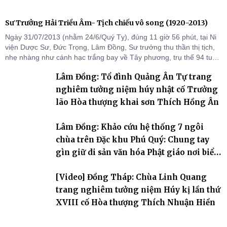
Sư Trưởng Hải Triều Âm- Tịch chiếu vô song (1920-2013)
Ngày 31/07/2013 (nhằm 24/6/Quý Tỵ), đúng 11 giờ 56 phút, tại Ni
viện Dược Sư, Đức Trọng, Lâm Đồng, Sư trưởng thu thần thị tịch,
nhẹ nhàng như cánh hạc trắng bay về Tây phương, trụ thế 94 tuổi
đời, 60 hạ lạp.
Lâm Đồng: Tổ đình Quảng Ân Tự trang
nghiêm tưởng niệm húy nhật cố Trưởng
lão Hòa thượng khai sơn Thích Hồng Ân
Lâm Đồng: Khảo cứu hệ thống 7 ngôi
chùa trên Đặc khu Phú Quý: Chung tay
gìn giữ di sản văn hóa Phật giáo nơi biển
đảo
[Video] Đồng Tháp: Chùa Linh Quang
trang nghiêm tưởng niệm Húy kị lần thứ
XVIII cố Hòa thượng Thích Nhuận Hiền