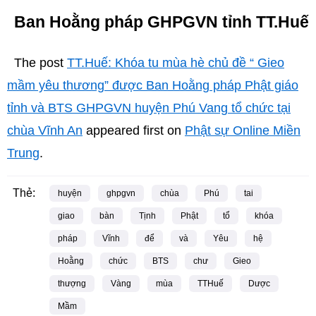
Ban Hoằng pháp GHPGVN tỉnh TT.Huế
The post
TT.Huế: Khóa tu mùa hè chủ đề “ Gieo
mầm yêu thương” được Ban Hoằng pháp Phật giáo
tỉnh và BTS GHPGVN huyện Phú Vang tổ chức tại
chùa Vĩnh An
appeared first on
Phật sự Online Miền
Trung
.
Thẻ:
huyện
ghpgvn
chùa
Phú
tai
giao
bàn
Tịnh
Phật
tổ
khóa
pháp
Vĩnh
để
và
Yêu
hệ
Hoằng
chức
BTS
chư
Gieo
thượng
Vàng
mùa
TTHuế
Dược
Mầm