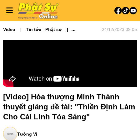
Video
Tin tức - Phật sự
24/12/2023 09:05
Thuyết giảng
Hoạt động Hoằng pháp
Phật giáo và đời sống
[Video] Hòa thượng Minh Thành
thuyết giảng đề tài: "Thiền Định Làm
Cho Cái Linh Tỏa Sáng"
Tường Vi