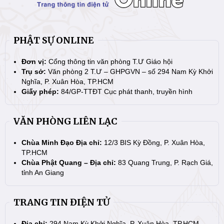
PHẬT SỰ ONLINE
Đơn vị:
Cổng thông tin văn phòng T.Ư Giáo hội
Trụ sở:
Văn phòng 2 T.Ư – GHPGVN – số 294 Nam Kỳ Khởi
Nghĩa, P. Xuân Hòa, TP.HCM
Giấy phép:
84/GP-TTĐT Cục phát thanh, truyền hình
VĂN PHÒNG LIÊN LẠC
Chùa Minh Đạo Địa chỉ:
12/3 BIS Kỳ Đồng, P. Xuân Hòa,
TP.HCM
Chùa Phật Quang – Địa chỉ:
83 Quang Trung, P. Rạch Giá,
tỉnh An Giang
TRANG TIN ĐIỆN TỬ
Địa chỉ:
294 Nam Kỳ Khởi Nghĩa, P. Xuân Hòa, TP.HCM