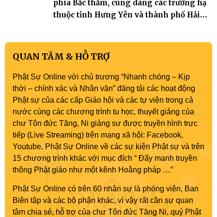
phía Bắc thăm, cúng dàng các trường hạ
thuộc tỉnh Hưng Yên và thành phố Hải
Phòng
QUAN TÂM & HỖ TRỢ
Phật Sự Online với chủ trương “Nhanh chóng – Kịp
thời – chính xác và Nhân văn” đăng tải các hoạt động
Phật sự của các cấp Giáo hội và các tự viện trong cả
nước cùng các chương trình tu học, thuyết giảng của
chư Tôn đức Tăng, Ni giảng sư được truyền hình trực
tiếp (Live Streaming) trên mạng xã hội: Facebook,
Youtube, Phật Sự Online về các sự kiện Phật sự và trên
15 chương trình khác với mục đích “ Đẩy mạnh truyền
thông Phật giáo như một kênh Hoằng pháp …”
Phật Sự Online có trên 60 nhân sự là phóng viên, Ban
Biên tập và các bộ phận khác, vì vậy rất cần sự quan
tâm chia sẻ, hỗ trợ của chư Tôn đức Tăng Ni, quý Phật