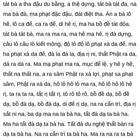
tát bà a tha đậu du bằng, a thệ dựng, tát bà tát đa, na
ma bà đà, ma phạt đặc đậu, đát điệt tha. Án a bà lô
hê, lô ca đế, ca ra đế, di hê rị, ma ha bồ đề tát đỏa,
tát bà tát bà, ma ra ma ra, ma hê ma hê, rị đà dựng,
câu lô câu lô kiết mông, độ lô độ lô phạt xà da đế, ma
ha phạt xà da đế, đà la đà la, địa rị ni, thất Phật ra da,
dá ra dá ra. Ma mạ phạt ma ra, mục đế lệ, y hê y hê,
thất na thất na, a ra sâm Phật ra xá lợi, phạt sa phạt
sâm, Phật ra xá da, hô lô hô lô ma ra, hô lô hô lô hê
rị, ta ra ta ra, tất rị tất rị, tô rô tô rô, bồ đề dạ, bồ đề
dạ, bồ đà dạ, bồ đà dạ, di đế rị dạ, na ra cẩn trì, địa rị
sắt ni na, ba dạ ma na ta bà ha, tất đà dạ ta bà ha.
Ma ha tất đà dạ ta bà ha. Tất đà du nghệ thất bàn ra
dạ ta bà ha. Na ra cẩn trì ta bà ha. Ma ra na ra ta bà