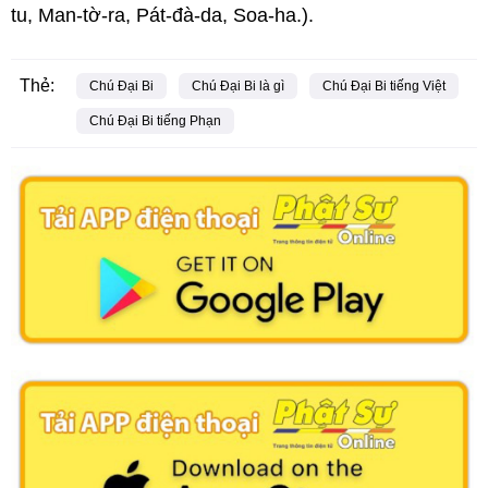
tu, Man-tờ-ra, Pát-đà-da, Soa-ha.).
Thẻ:
Chú Đại Bi
Chú Đại Bi là gì
Chú Đại Bi tiếng Việt
Chú Đại Bi tiếng Phạn