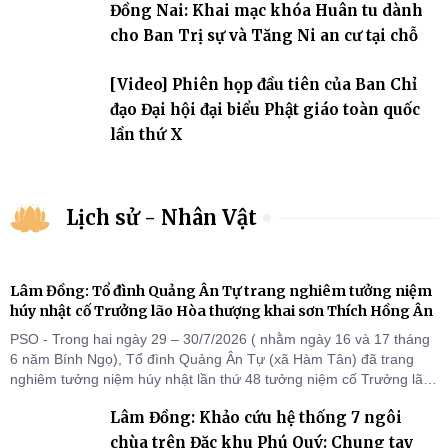
Đồng Nai: Khai mạc khóa Huân tu dành
cho Ban Trị sự và Tăng Ni an cư tại chỗ
[Video] Phiên họp đầu tiên của Ban Chỉ
đạo Đại hội đại biểu Phật giáo toàn quốc
lần thứ X
Lịch sử - Nhân Vật
Lâm Đồng: Tổ đình Quảng Ân Tự trang nghiêm tưởng niệm
húy nhật cố Trưởng lão Hòa thượng khai sơn Thích Hồng Ân
PSO - Trong hai ngày 29 – 30/7/2026 ( nhằm ngày 16 và 17 tháng
6 năm Bính Ngọ), Tổ đình Quảng Ân Tự (xã Hàm Tân) đã trang
nghiêm tưởng niệm húy nhật lần thứ 48 tưởng niệm cố Trưởng lão
Hòa thượng thượng Hồng hạ Ân – bậc khai sơn Tổ đình Quảng Ân.
Lâm Đồng: Khảo cứu hệ thống 7 ngôi
Chư Tôn đức Tăng Ni, môn đồ pháp quyến cùng đông đảo thiện tín
Phật tử đã đồng vân tập về đạo tràng, th
chùa trên Đặc khu Phú Quý: Chung tay