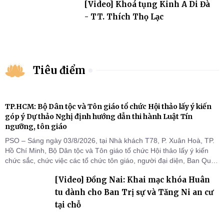
[Video] Khoá tụng Kinh A Di Đà
- TT. Thích Thọ Lạc
Tiêu điểm
TP.HCM: Bộ Dân tộc và Tôn giáo tổ chức Hội thảo lấy ý kiến
góp ý Dự thảo Nghị định hướng dẫn thi hành Luật Tín
ngưỡng, tôn giáo
PSO – Sáng ngày 03/8/2026, tại Nhà khách T78, P. Xuân Hoà, TP.
Hồ Chí Minh, Bộ Dân tộc và Tôn giáo tổ chức Hội thảo lấy ý kiến
chức sắc, chức việc các tổ chức tôn giáo, người đại diện, Ban Quản
lý cơ sở tín ngưỡng các tỉnh, thành phố khu vực phía Nam nhằm
[Video] Đồng Nai: Khai mạc khóa Huân
góp ý hoàn thiện hồ sơ Dự thảo Nghị định quy định chi tiết một số
điều và biện pháp để tổ chức
tu dành cho Ban Trị sự và Tăng Ni an cư
tại chỗ