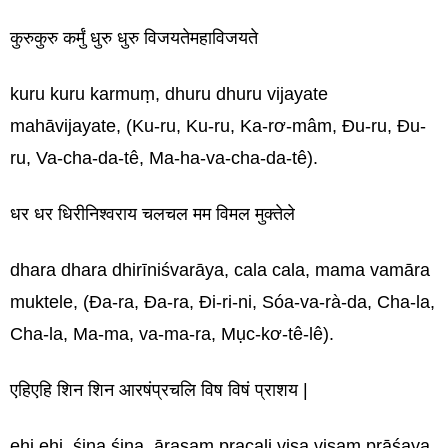
कुरुकुरु कर्मुं धुरु धुरु विजयतेमहाविजयते
kuru kuru karmuṃ, dhuru dhuru vijayate
mahāvijayate, (Ku-ru, Ku-ru, Ka-rơ-mâm, Đu-ru, Đu-
ru, Va-cha-da-tê, Ma-ha-va-cha-da-tê).
धर धर धिरीनिश्वराय चलचल मम विमल मुक्तेले
dhara dhara dhirīniśvarāya, cala cala, mama vamāra
muktele, (Đa-ra, Đa-ra, Đi-ri-ni, Sóa-va-rà-da, Cha-la,
Cha-la, Ma-ma, va-ma-ra, Mục-kơ-tê-lê).
एहिएहि शिन शिन आरषंप्रचलि विष विषं प्राशय |
ehi ehi, śina śina, āraṣaṃ pracali viṣa viṣaṃ prāśaya.