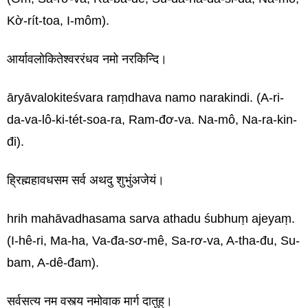
Kờ-rít-toa, I-môm).
आर्यावलोकितेश्वररंधव नमो नरकिन्दि।
āryāvalokiteśvara raṃdhava namo narakindi. (A-ri-
da-va-lô-ki-tét-soa-ra, Ram-đơ-va. Na-mô, Na-ra-kin-
đi).
ह्रिह्महावधसम सर्व अथदु शुभुंअजेयं।
hrih mahāvadhasama sarva athadu śubhuṃ ajeyaṃ.
(I-hê-ri, Ma-ha, Va-đa-sơ-mê, Sa-rơ-va, A-tha-đu, Su-
bam, A-dê-đam).
सर्वसत्य नम वस्त्य नमोवाक मार्ग दातुह्।