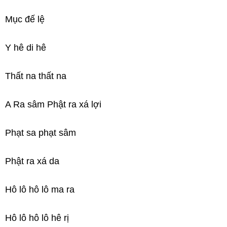
Mục đế lệ
Y hê di hê
Thất na thất na
A Ra sâm Phật ra xá lợi
Phạt sa phạt sâm
Phật ra xá da
Hô lô hô lô ma ra
Hô lô hô lô hê rị