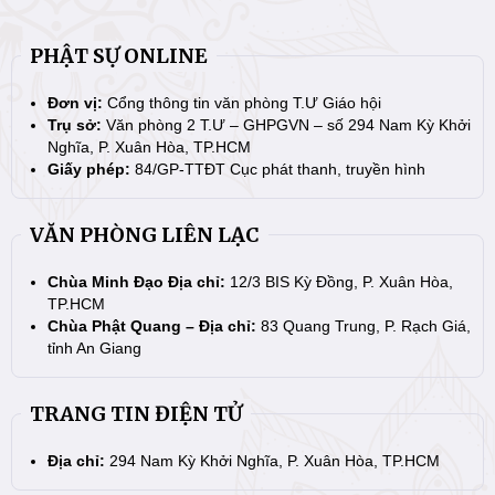
PHẬT SỰ ONLINE
Đơn vị:
Cổng thông tin văn phòng T.Ư Giáo hội
Trụ sở:
Văn phòng 2 T.Ư – GHPGVN – số 294 Nam Kỳ Khởi
Nghĩa, P. Xuân Hòa, TP.HCM
Giấy phép:
84/GP-TTĐT Cục phát thanh, truyền hình
VĂN PHÒNG LIÊN LẠC
Chùa Minh Đạo Địa chỉ:
12/3 BIS Kỳ Đồng, P. Xuân Hòa,
TP.HCM
Chùa Phật Quang – Địa chỉ:
83 Quang Trung, P. Rạch Giá,
tỉnh An Giang
TRANG TIN ĐIỆN TỬ
Địa chỉ:
294 Nam Kỳ Khởi Nghĩa, P. Xuân Hòa, TP.HCM