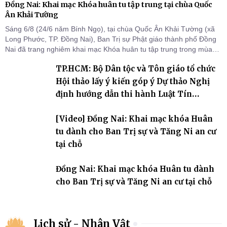
Đồng Nai: Khai mạc Khóa huân tu tập trung tại chùa Quốc
Ân Khải Tường
Sáng 6/8 (24/6 năm Bính Ngọ), tại chùa Quốc Ân Khải Tường (xã
Long Phước, TP. Đồng Nai), Ban Trị sự Phật giáo thành phố Đồng
Nai đã trang nghiêm khai mạc Khóa huân tu tập trung trong mùa
An cư kiết hạ Phật lịch 2570 dành cho chư Tăng hành giả an cư tại
TP.HCM: Bộ Dân tộc và Tôn giáo tổ chức
chỗ khu vực VII, VIII và trường hạ chùa Quốc Ân Khải Tường.
Hội thảo lấy ý kiến góp ý Dự thảo Nghị
định hướng dẫn thi hành Luật Tín
ngưỡng, tôn giáo
[Video] Đồng Nai: Khai mạc khóa Huân
tu dành cho Ban Trị sự và Tăng Ni an cư
tại chỗ
Đồng Nai: Khai mạc khóa Huân tu dành
cho Ban Trị sự và Tăng Ni an cư tại chỗ
Lịch sử - Nhân Vật