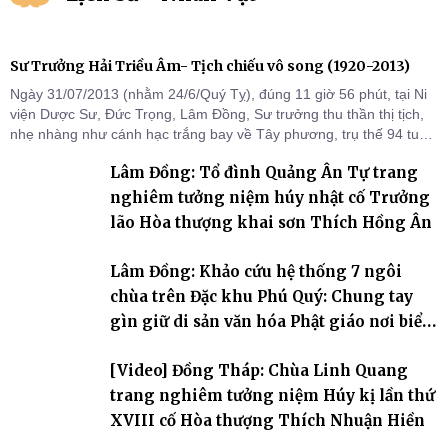
Sư Trưởng Hải Triều Âm- Tịch chiếu vô song (1920-2013)
Ngày 31/07/2013 (nhằm 24/6/Quý Tỵ), đúng 11 giờ 56 phút, tại Ni
viện Dược Sư, Đức Trọng, Lâm Đồng, Sư trưởng thu thần thị tịch,
nhẹ nhàng như cánh hạc trắng bay về Tây phương, trụ thế 94 tuổi
đời, 60 hạ lạp.
Lâm Đồng: Tổ đình Quảng Ân Tự trang
nghiêm tưởng niệm húy nhật cố Trưởng
lão Hòa thượng khai sơn Thích Hồng Ân
Lâm Đồng: Khảo cứu hệ thống 7 ngôi
chùa trên Đặc khu Phú Quý: Chung tay
gìn giữ di sản văn hóa Phật giáo nơi biển
đảo
[Video] Đồng Tháp: Chùa Linh Quang
trang nghiêm tưởng niệm Húy kị lần thứ
XVIII cố Hòa thượng Thích Nhuận Hiền