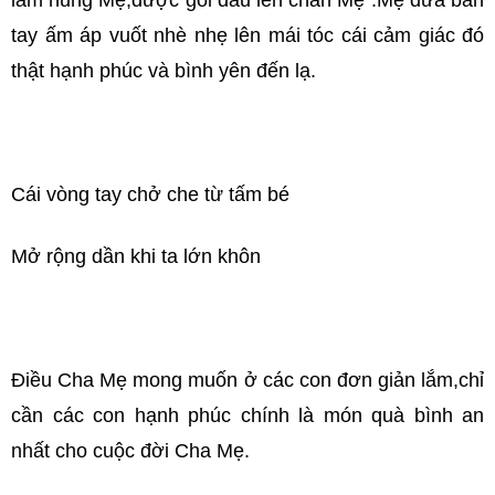
làm nũng Mẹ,được gối đầu lên chân Mẹ .Mẹ đưa bàn
tay ấm áp vuốt nhè nhẹ lên mái tóc cái cảm giác đó
thật hạnh phúc và bình yên đến lạ.
Cái vòng tay chở che từ tấm bé
Mở rộng dần khi ta lớn khôn
Điều Cha Mẹ mong muốn ở các con đơn giản lắm,chỉ
cần các con hạnh phúc chính là món quà bình an
nhất cho cuộc đời Cha Mẹ.