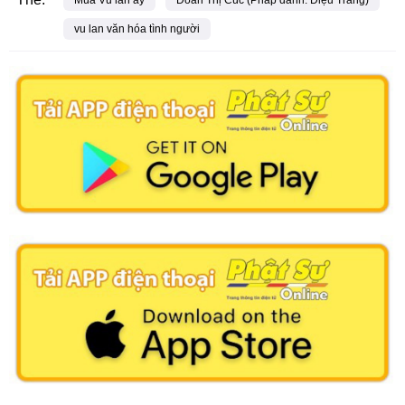
Mùa Vu lan ấy
Đoàn Thị Cúc (Pháp danh: Diệu Trang)
vu lan văn hóa tình người