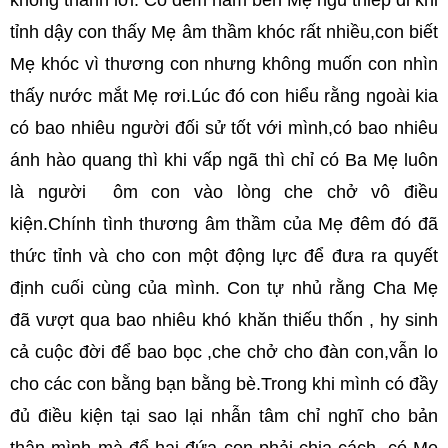
không thành lời. Có đêm nằm bên Mẹ ngủ thiếp đi khi
tỉnh dậy con thấy Mẹ âm thầm khóc rất nhiều,con biết
Mẹ khóc vì thương con nhưng không muốn con nhìn
thấy nước mắt Mẹ rơi.Lúc đó con hiểu rằng ngoài kia
có bao nhiêu người đối sử tốt với mình,có bao nhiêu
ánh hào quang thì khi vấp ngã thì chỉ có Ba Mẹ luôn
là người ôm con vào lòng che chở vô điều
kiện.Chính tình thương âm thầm của Mẹ đêm đó đã
thức tỉnh và cho con một động lực để đưa ra quyết
định cuối cùng của mình. Con tự nhủ rằng Cha Mẹ
đã vượt qua bao nhiêu khó khăn thiếu thốn , hy sinh
cả cuộc đời để bao bọc ,che chở cho đàn con,vẫn lo
cho các con bằng bạn bằng bè.Trong khi mình có đầy
đủ điều kiện tại sao lại nhẫn tâm chỉ nghĩ cho bản