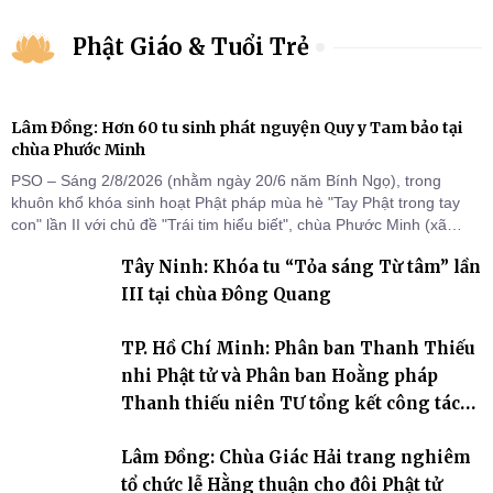
Phật Giáo & Tuổi Trẻ
Lâm Đồng: Hơn 60 tu sinh phát nguyện Quy y Tam bảo tại
chùa Phước Minh
PSO – Sáng 2/8/2026 (nhằm ngày 20/6 năm Bính Ngọ), trong
khuôn khổ khóa sinh hoạt Phật pháp mùa hè "Tay Phật trong tay
con" lần II với chủ đề "Trái tim hiểu biết", chùa Phước Minh (xã
Hàm Kiệm) đã trang nghiêm tổ chức lễ phát nguyện quy y Tam bảo
Tây Ninh: Khóa tu “Tỏa sáng Từ tâm” lần
cho hơn 60 tu sinh.
III tại chùa Đông Quang
TP. Hồ Chí Minh: Phân ban Thanh Thiếu
nhi Phật tử và Phân ban Hoằng pháp
Thanh thiếu niên TƯ tổng kết công tác
Phật sự nhiệm kỳ IX (2022 – 2027)
Lâm Đồng: Chùa Giác Hải trang nghiêm
tổ chức lễ Hằng thuận cho đôi Phật tử