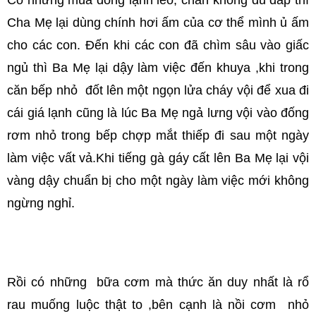
Có những mùa đông lạnh lẽo, chăn không đủ đắp thì
Cha Mẹ lại dùng chính hơi ấm của cơ thể mình ủ ấm
cho các con. Đến khi các con đã chìm sâu vào giấc
ngủ thì Ba Mẹ lại dậy làm việc đến khuya ,khi trong
căn bếp nhỏ đốt lên một ngọn lửa cháy vội để xua đi
cái giá lạnh cũng là lúc Ba Mẹ ngả lưng vội vào đống
rơm nhỏ trong bếp chợp mắt thiếp đi sau một ngày
làm việc vất vả.Khi tiếng gà gáy cất lên Ba Mẹ lại vội
vàng dậy chuẩn bị cho một ngày làm việc mới không
ngừng nghỉ.
Rồi có những bữa cơm mà thức ăn duy nhất là rổ
rau muống luộc thật to ,bên cạnh là nồi cơm nhỏ