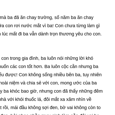
, mà ba đã ăn chay trường, số năm ba ăn chay
nữa con rơi nước mắt vì ba! Con chưa từng làm gì
 lúc mất đi ba vẫn dành trọn thương yêu cho con.
on trong gia đình, ba luôn nói những lời khó
muốn các con tốt hơn. Ba luôn cộc cằn nhưng ba
ểu được! Con không sống nhiều bên ba, tuy nhiên
hoài niệm và chia sẻ với con, mong ước của ba
ấy ba khóc bao giờ, nhưng con đã thấy những đêm
hà với khói thuốc lá, đôi mắt xa xăm nhìn về
t rồi, mái đầu không sợi đen, bờ vai không còn to