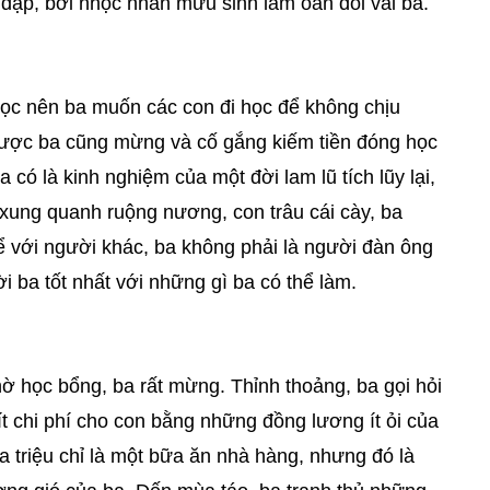
 đạp, bởi nhọc nhằn mưu sinh làm oằn đôi vai ba.
học nên ba muốn các con đi học để không chịu
 được ba cũng mừng và cố gắng kiếm tiền đóng học
 có là kinh nghiệm của một đời lam lũ tích lũy lại,
xung quanh ruộng nương, con trâu cái cày, ba
ể với người khác, ba không phải là người đàn ông
i ba tốt nhất với những gì ba có thể làm.
hờ học bổng, ba rất mừng. Thỉnh thoảng, ba gọi hỏi
ít chi phí cho con bằng những đồng lương ít ỏi của
ba triệu chỉ là một bữa ăn nhà hàng, nhưng đó là