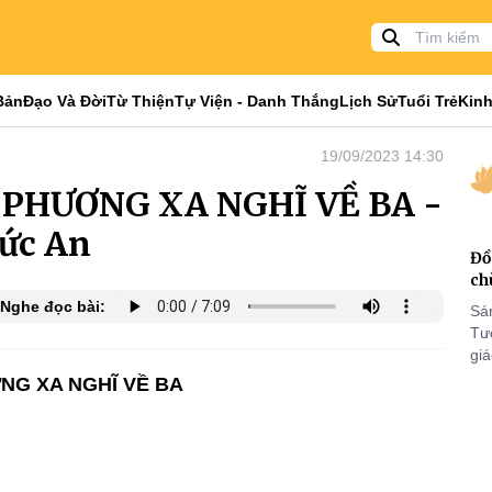
Bản
Đạo Và Đời
Từ Thiện
Tự Viện - Danh Thắng
Lịch Sử
Tuổi Trẻ
Kinh
19/09/2023 14:30
 PHƯƠNG XA NGHĨ VỀ BA -
Đức An
Đồ
ch
Nghe đọc bài:
Sá
Tư
gi
Khó
G XA NGHĨ VỀ BA
25
VI