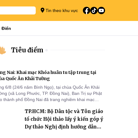
Tin theo khu vực
 Điển
Tiêu điểm
ng Nai: Khai mạc Khóa huân tu tập trung tại
ùa Quốc Ân Khải Tường
ng 6/8 (24/6 năm Bính Ngọ), tại chùa Quốc Ân Khải
ờng (xã Long Phước, TP. Đồng Nai), Ban Trị sự Phật
áo thành phố Đồng Nai đã trang nghiêm khai mạc
a huân tu tập trung trong mùa An cư kiết hạ Phật lịch
TP.HCM: Bộ Dân tộc và Tôn giáo
70 dành cho chư Tăng hành giả an cư tại chỗ khu vực
I, VIII và trường hạ chùa Quốc Ân Khải Tường.
tổ chức Hội thảo lấy ý kiến góp ý
Dự thảo Nghị định hướng dẫn
thi hành Luật Tín ngưỡng, tôn