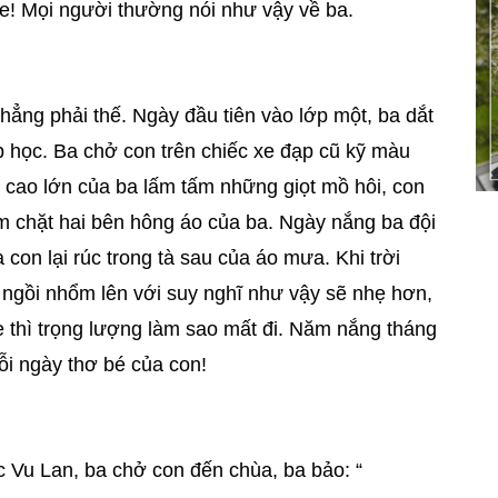
e! Mọi người thường nói như vậy về ba.
hẳng phải thế. Ngày đầu tiên vào lớp một, ba dắt
p học. Ba chở con trên chiếc xe đạp cũ kỹ màu
 cao lớn của ba lấm tấm những giọt mồ hôi, con
ắm chặt hai bên hông áo của ba. Ngày nắng ba đội
con lại rúc trong tà sau của áo mưa. Khi trời
ngồi nhổm lên với suy nghĩ như vậy sẽ nhẹ hơn,
e thì trọng lượng làm sao mất đi. Năm nắng tháng
ỗi ngày thơ bé của con!
 Vu Lan, ba chở con đến chùa, ba bảo: “