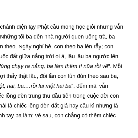
ên chánh điện lạy Phật cầu mong học giỏi nhưng vẫn
Những tối ba đến nhà người quen uống trà, ba
n theo. Ngày nghỉ hè, con theo ba lên rẫy; con
ốc đất giữa nắng trời oi ả, lâu lâu ba ngước lên
ừng chạy ra nắng, ba làm thêm tí nữa rồi về
”. Mỗi
i thấy thật lâu, đôi lần con lủn đủn theo sau ba,
t, hai, ba,…rồi lại một hai ba
”, đếm mãi vẫn
c lồng đèn trung thu đầu tiên trong cuộc đời con
ải là chiếc lồng đèn đắt giá hay cầu kì nhưng là
nh tay ba làm; về sau, con chẳng có thêm chiếc