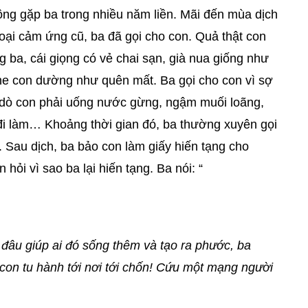
ông gặp ba trong nhiều năm liền. Mãi đến mùa dịch
ại cảm ứng cũ, ba đã gọi cho con. Quả thật con
g ba, cái giọng có vẻ chai sạn, già nua giống như
nghe con dường như quên mất. Ba gọi cho con vì sợ
 dò con phải uống nước gừng, ngậm muối loãng,
 đi làm… Khoảng thời gian đó, ba thường xuyên gọi
. Sau dịch, ba bảo con làm giấy hiến tạng cho
ỏi vì sao ba lại hiến tạng. Ba nói: “
t đâu giúp ai đó sống thêm và tạo ra phước, ba
on tu hành tới nơi tới chốn! Cứu một mạng người