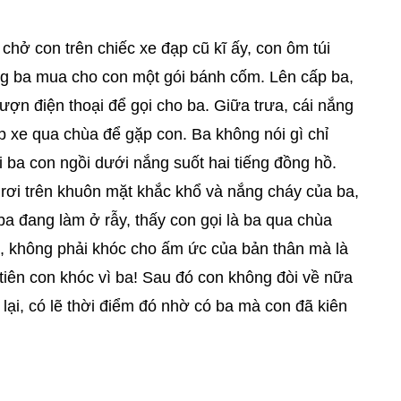
chở con trên chiếc xe đạp cũ kĩ ấy, con ôm túi
ng ba mua cho con một gói bánh cốm. Lên cấp ba,
n điện thoại để gọi cho ba. Giữa trưa, cái nắng
 xe qua chùa để gặp con. Ba không nói gì chỉ
 ba con ngồi dưới nắng suốt hai tiếng đồng hồ.
 rơi trên khuôn mặt khắc khổ và nắng cháy của ba,
 ba đang làm ở rẫy, thấy con gọi là ba qua chùa
ều, không phải khóc cho ấm ức của bản thân mà là
tiên con khóc vì ba! Sau đó con không đòi về nữa
 lại, có lẽ thời điểm đó nhờ có ba mà con đã kiên