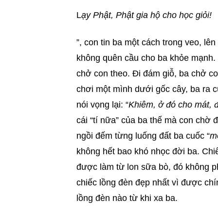
L
ạy Phật, Phật gia hộ cho học giỏi!
”, con tin ba một cách trong veo, l
không quên cầu cho ba khỏe mạnh. 
chở con theo. Đi đám giỗ, ba chở co
chơi một mình dưới gốc cây, ba ra cu
nói vọng lại: “
Khiêm, ở đó cho mát, đ
cái “tí nữa” của ba thế mà con chờ đợ
ngồi đếm từng luống đất ba cuốc “
mộ
không hết bao khó nhọc đời ba. Chiế
được làm từ lon sữa bò, đó không ph
chiếc lồng đèn đẹp nhất vì được chí
lồng đèn nào từ khi xa ba.