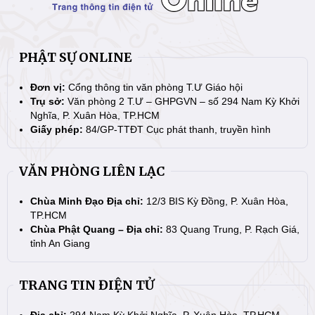
PHẬT SỰ ONLINE
Đơn vị:
Cổng thông tin văn phòng T.Ư Giáo hội
Trụ sở:
Văn phòng 2 T.Ư – GHPGVN – số 294 Nam Kỳ Khởi
Nghĩa, P. Xuân Hòa, TP.HCM
Giấy phép:
84/GP-TTĐT Cục phát thanh, truyền hình
VĂN PHÒNG LIÊN LẠC
Chùa Minh Đạo Địa chỉ:
12/3 BIS Kỳ Đồng, P. Xuân Hòa,
TP.HCM
Chùa Phật Quang – Địa chỉ:
83 Quang Trung, P. Rạch Giá,
tỉnh An Giang
TRANG TIN ĐIỆN TỬ
Địa chỉ:
294 Nam Kỳ Khởi Nghĩa, P. Xuân Hòa, TP.HCM