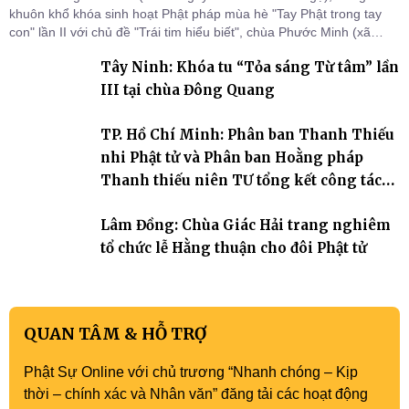
khuôn khổ khóa sinh hoạt Phật pháp mùa hè "Tay Phật trong tay
con" lần II với chủ đề "Trái tim hiểu biết", chùa Phước Minh (xã
Hàm Kiệm) đã trang nghiêm tổ chức lễ phát nguyện quy y Tam bảo
Tây Ninh: Khóa tu “Tỏa sáng Từ tâm” lần
cho hơn 60 tu sinh.
III tại chùa Đông Quang
TP. Hồ Chí Minh: Phân ban Thanh Thiếu
nhi Phật tử và Phân ban Hoằng pháp
Thanh thiếu niên TƯ tổng kết công tác
Phật sự nhiệm kỳ IX (2022 – 2027)
Lâm Đồng: Chùa Giác Hải trang nghiêm
tổ chức lễ Hằng thuận cho đôi Phật tử
QUAN TÂM & HỖ TRỢ
Phật Sự Online với chủ trương “Nhanh chóng – Kịp
thời – chính xác và Nhân văn” đăng tải các hoạt động