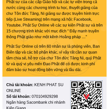
Phật sự của các cấp Giáo hội và các tự viện trong cả
nước cùng các chương trình tu học, thuyết giảng của
chư Tôn đức Tăng, Ni giảng sư được truyền hình trực
tiếp (Live Streaming) trên mạng xã hội: Facebook,
Youtube, Phật Sự Online về các sự kiện Phật sự và trên
15 chương trình khác với mục đích “ Đẩy mạnh truyền
thông Phật giáo như một kênh Hoằng pháp …”
Phật Sự Online có trên 60 nhân sự là phóng viên, Ban
Biên tập và các bộ phận khác, vì vậy rất cần sự quan
tâm chia sẻ, hỗ trợ của chư Tôn đức Tăng Ni, quý Phật
tử và quý vị yêu mến Đạo Phật để có được kinh phí
đảm bảo sự hoạt động bền vững và lâu dài.
Chủ tài khoản:
KENH PHAT SU
ONLINE
Số tài khoản:
070104929298
Ngân hàng Sacombank chi nhánh
Kiên Giang