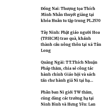
Đồng Nai: Thượng tọa Thích
Minh Nhẫn thuyết giảng tại
khóa Huân tu tập trung PL.2570
Tây Ninh: Phật giáo người Hoa
(TP.HCM) trao quà, khánh
thành cầu nông thôn tại xã Tân
Long
Quảng Ngãi: TT.Thích Nhuận
Pháp thăm, chia sẻ công tác
hành chính Giáo hội và sách
tấn chư hành giả Ni tại hạ
trường an cư Phân ban Ni giới
Phân ban Ni giới TW thăm,
tỉnh
cúng dàng các trường hạ tại
Ninh Bình và Hưng Yên: Lan