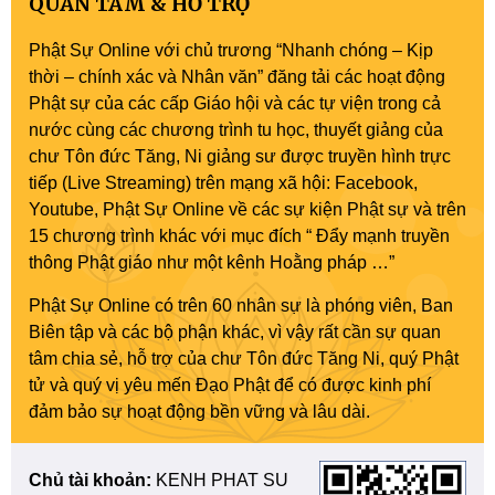
QUAN TÂM & HỖ TRỢ
Phật Sự Online với chủ trương “Nhanh chóng – Kịp
thời – chính xác và Nhân văn” đăng tải các hoạt động
Phật sự của các cấp Giáo hội và các tự viện trong cả
nước cùng các chương trình tu học, thuyết giảng của
chư Tôn đức Tăng, Ni giảng sư được truyền hình trực
tiếp (Live Streaming) trên mạng xã hội: Facebook,
Youtube, Phật Sự Online về các sự kiện Phật sự và trên
15 chương trình khác với mục đích “ Đẩy mạnh truyền
thông Phật giáo như một kênh Hoằng pháp …”
Phật Sự Online có trên 60 nhân sự là phóng viên, Ban
Biên tập và các bộ phận khác, vì vậy rất cần sự quan
tâm chia sẻ, hỗ trợ của chư Tôn đức Tăng Ni, quý Phật
tử và quý vị yêu mến Đạo Phật để có được kinh phí
đảm bảo sự hoạt động bền vững và lâu dài.
Chủ tài khoản:
KENH PHAT SU