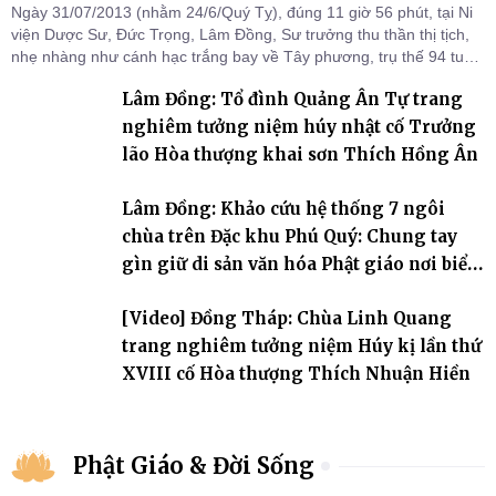
Ngày 31/07/2013 (nhằm 24/6/Quý Tỵ), đúng 11 giờ 56 phút, tại Ni
viện Dược Sư, Đức Trọng, Lâm Đồng, Sư trưởng thu thần thị tịch,
nhẹ nhàng như cánh hạc trắng bay về Tây phương, trụ thế 94 tuổi
đời, 60 hạ lạp.
Lâm Đồng: Tổ đình Quảng Ân Tự trang
nghiêm tưởng niệm húy nhật cố Trưởng
lão Hòa thượng khai sơn Thích Hồng Ân
Lâm Đồng: Khảo cứu hệ thống 7 ngôi
chùa trên Đặc khu Phú Quý: Chung tay
gìn giữ di sản văn hóa Phật giáo nơi biển
đảo
[Video] Đồng Tháp: Chùa Linh Quang
trang nghiêm tưởng niệm Húy kị lần thứ
XVIII cố Hòa thượng Thích Nhuận Hiền
Phật Giáo & Đời Sống