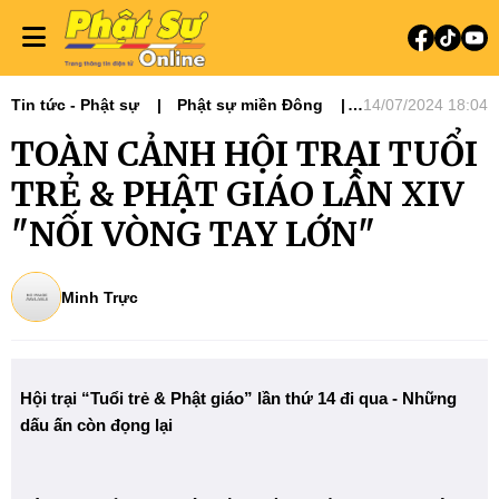
Tin tức - Phật sự
Phật sự miền Đông
14/07/2024 18:04
Phật giáo & đời sống
Nổi bật
TOÀN CẢNH HỘI TRẠI TUỔI
Tiêu điểm
13 Ban - Viện GHPGVN
Ban Hướng dẫn Phật tử
TRẺ & PHẬT GIÁO LẦN XIV
"NỐI VÒNG TAY LỚN"
Minh Trực
Hội trại “Tuổi trẻ & Phật giáo” lần thứ 14 đi qua - Những
dấu ấn còn đọng lại