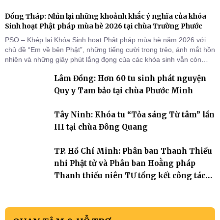
Đồng Tháp: Nhìn lại những khoảnh khắc ý nghĩa của khóa
Sinh hoạt Phật pháp mùa hè 2026 tại chùa Trường Phước
PSO – Khép lại Khóa Sinh hoạt Phật pháp mùa hè năm 2026 với
chủ đề “Em về bên Phật”, những tiếng cười trong trẻo, ánh mắt hồn
nhiên và những giây phút lắng đọng của các khóa sinh vẫn còn
đọng lại dưới mái chùa Trường Phước (xã Tân Hương, tỉnh Đồng
Lâm Đồng: Hơn 60 tu sinh phát nguyện
Tháp). Những tuần tu học ngắn ngủi nhưng đã trở thành hành
trang quý báu, gieo những hạt giống thiện l
Quy y Tam bảo tại chùa Phước Minh
Tây Ninh: Khóa tu “Tỏa sáng Từ tâm” lần
III tại chùa Đông Quang
TP. Hồ Chí Minh: Phân ban Thanh Thiếu
nhi Phật tử và Phân ban Hoằng pháp
Thanh thiếu niên TƯ tổng kết công tác
Phật sự nhiệm kỳ IX (2022 – 2027)