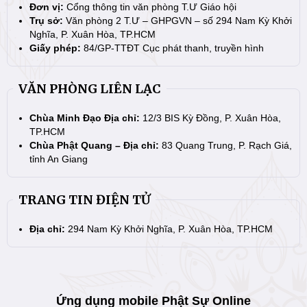
Đơn vị:
Cổng thông tin văn phòng T.Ư Giáo hội
Trụ sở:
Văn phòng 2 T.Ư – GHPGVN – số 294 Nam Kỳ Khởi
Nghĩa, P. Xuân Hòa, TP.HCM
Giấy phép:
84/GP-TTĐT Cục phát thanh, truyền hình
VĂN PHÒNG LIÊN LẠC
Chùa Minh Đạo Địa chỉ:
12/3 BIS Kỳ Đồng, P. Xuân Hòa,
TP.HCM
Chùa Phật Quang – Địa chỉ:
83 Quang Trung, P. Rạch Giá,
tỉnh An Giang
TRANG TIN ĐIỆN TỬ
Địa chỉ:
294 Nam Kỳ Khởi Nghĩa, P. Xuân Hòa, TP.HCM
Ứng dụng mobile Phật Sự Online