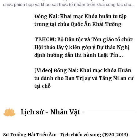
chức phiên họp và khảo sát thực tế nhằm triển khai công tác chuẩn
bị Đại hội Đại biểu Phật giáo toàn quốc lần thứ X, nhiệm kỳ 2026-
Đồng Nai: Khai mạc Khóa huân tu tập
2031.
trung tại chùa Quốc Ân Khải Tường
TP.HCM: Bộ Dân tộc và Tôn giáo tổ chức
Hội thảo lấy ý kiến góp ý Dự thảo Nghị
định hướng dẫn thi hành Luật Tín
ngưỡng, tôn giáo
[Video] Đồng Nai: Khai mạc khóa Huân
tu dành cho Ban Trị sự và Tăng Ni an cư
tại chỗ
Lịch sử - Nhân Vật
Sư Trưởng Hải Triều Âm- Tịch chiếu vô song (1920-2013)