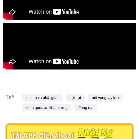
Thẻ:
tuổi trẻ và phật giáo
hội trại
nối vòng tay lớn
chùa quốc ân khải tường
đồng nai