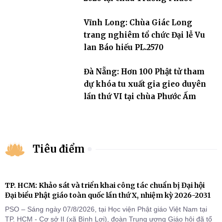
Vĩnh Long: Chùa Giác Long
trang nghiêm tổ chức Đại lễ Vu
lan Báo hiếu PL.2570
Đà Nẵng: Hơn 100 Phật tử tham
dự khóa tu xuất gia gieo duyên
lần thứ VI tại chùa Phước Ấm
Tiêu điểm
TP. HCM: Khảo sát và triển khai công tác chuẩn bị Đại hội
Đại biểu Phật giáo toàn quốc lần thứ X, nhiệm kỳ 2026-2031
PSO – Sáng ngày 07/8/2026, tại Học viện Phật giáo Việt Nam tại
TP. HCM - Cơ sở II (xã Bình Lợi), đoàn Trung ương Giáo hội đã tổ