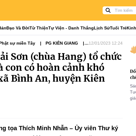
Bản
Đạo Và Đời
Từ Thiện
Tự Viện - Danh Thắng
Lịch Sử
Tuổi Trẻ
Kinh
Phật sự miền Tây
PG KIÊN GIANG
12/01/2023 12:24
ải Sơn (chùa Hang) tổ chức
bà con có hoàn cảnh khó
Đồ
xã Bình An, huyện Kiên
ch
Sá
Tư
gi
Khó
25
VI
g tọa Thích Minh Nhẫn – Ủy viên Thư ký