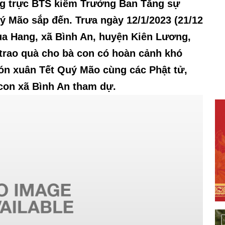
g trực BTS kiêm Trưởng Ban Tăng sự
ý Mão sắp đến. Trưa ngày 12/1/2023 (21/12
hùa Hang, xã Bình An, huyện Kiên Lương,
 trao quà cho bà con có hoàn cảnh khó
ón xuân Tết Quý Mão cùng các Phật tử,
con xã Bình An tham dự.