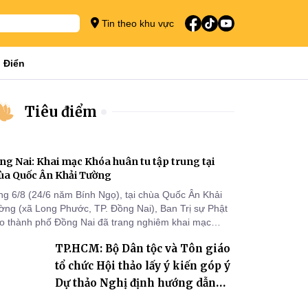
Tin theo khu vực
 Điển
Tiêu điểm
ng Nai: Khai mạc Khóa huân tu tập trung tại
ùa Quốc Ân Khải Tường
ng 6/8 (24/6 năm Bính Ngọ), tại chùa Quốc Ân Khải
ờng (xã Long Phước, TP. Đồng Nai), Ban Trị sự Phật
áo thành phố Đồng Nai đã trang nghiêm khai mạc
a huân tu tập trung trong mùa An cư kiết hạ Phật lịch
TP.HCM: Bộ Dân tộc và Tôn giáo
70 dành cho chư Tăng hành giả an cư tại chỗ khu vực
I, VIII và trường hạ chùa Quốc Ân Khải Tường.
tổ chức Hội thảo lấy ý kiến góp ý
Dự thảo Nghị định hướng dẫn
thi hành Luật Tín ngưỡng, tôn