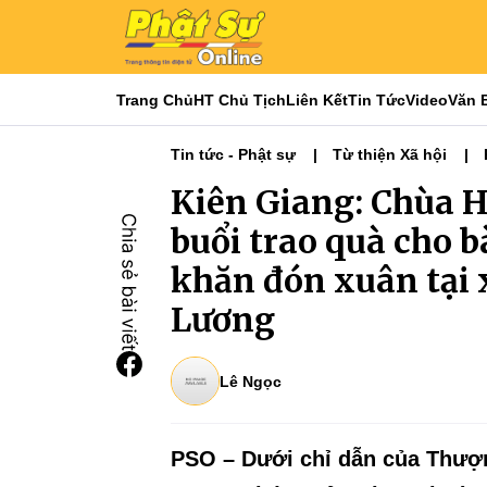
Trang Chủ
HT Chủ Tịch
Liên Kết
Tin Tức
Video
Văn 
Tin tức - Phật sự
Từ thiện Xã hội
Từ Thiện Kiên Giang
Kiên Giang: Chùa H
buổi trao quà cho 
khăn đón xuân tại 
Lương
Lê Ngọc
PSO – Dưới chỉ dẫn của Thượn