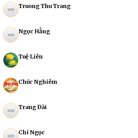
Truong Thu Trang
Ngọc Hằng
Tuệ Liên
Chúc Nghiêm
Trang Đài
Chí Ngọc