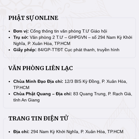
PHẬT SỰ ONLINE
Đơn vị:
Cổng thông tin văn phòng T.Ư Giáo hội
Trụ sở:
Văn phòng 2 T.Ư – GHPGVN – số 294 Nam Kỳ Khởi
Nghĩa, P. Xuân Hòa, TP.HCM
Giấy phép:
84/GP-TTĐT Cục phát thanh, truyền hình
VĂN PHÒNG LIÊN LẠC
Chùa Minh Đạo Địa chỉ:
12/3 BIS Kỳ Đồng, P. Xuân Hòa,
TP.HCM
Chùa Phật Quang – Địa chỉ:
83 Quang Trung, P. Rạch Giá,
tỉnh An Giang
TRANG TIN ĐIỆN TỬ
Địa chỉ:
294 Nam Kỳ Khởi Nghĩa, P. Xuân Hòa, TP.HCM