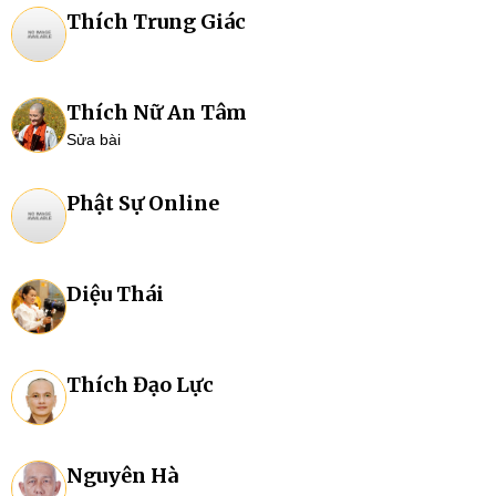
Thích Trung Giác
Thích Nữ An Tâm
Sửa bài
Phật Sự Online
Diệu Thái
Thích Đạo Lực
Nguyên Hà