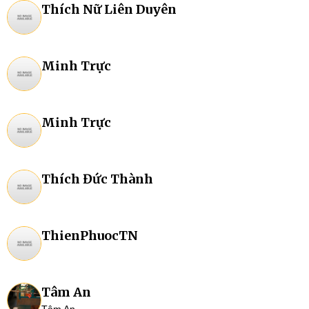
Thích Nữ Liên Duyên
Minh Trực
Minh Trực
Thích Đức Thành
ThienPhuocTN
Tâm An