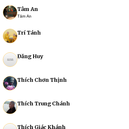
Tâm An
Tâm An
Trí Tánh
Đăng Huy
Thích Chơn Thịnh
Thích Trung Chánh
Thích Giác Khánh