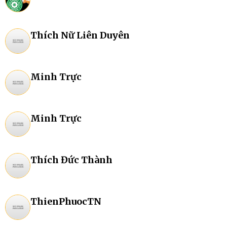
Thích Nữ Liên Duyên
Minh Trực
Minh Trực
Thích Đức Thành
ThienPhuocTN