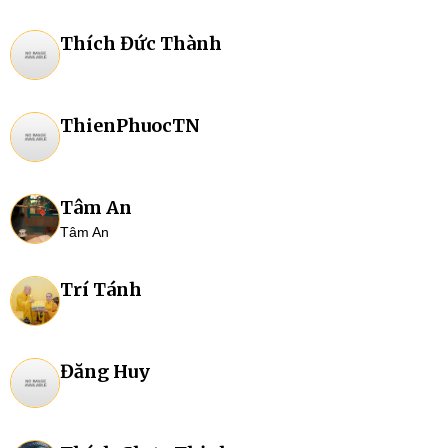
Thích Đức Thành
ThienPhuocTN
Tâm An
Tâm An
Trí Tánh
Đăng Huy