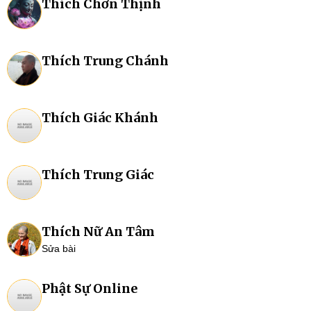
Thích Chơn Thịnh
Thích Trung Chánh
Thích Giác Khánh
Thích Trung Giác
Thích Nữ An Tâm
Sửa bài
Phật Sự Online