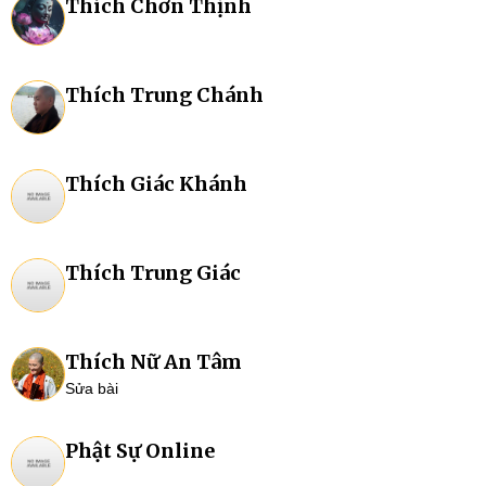
Thích Chơn Thịnh
Thích Trung Chánh
Thích Giác Khánh
Thích Trung Giác
Thích Nữ An Tâm
Sửa bài
Phật Sự Online