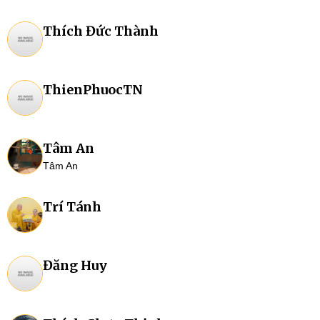
Thích Đức Thành
ThienPhuocTN
Tâm An
Tâm An
Trí Tánh
Đăng Huy