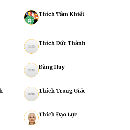
Thích Tâm Khiết
Thích Đức Thành
Đăng Huy
h
Thích Trung Giác
Thích Đạo Lực