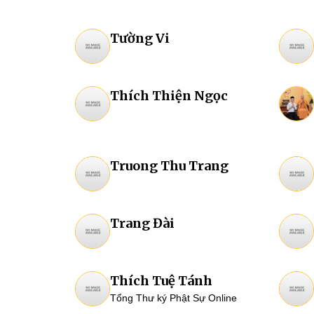
Tường Vi
Thích Thiện Ngọc
Truong Thu Trang
Trang Đài
Thích Tuệ Tánh
Tổng Thư ký Phật Sự Online