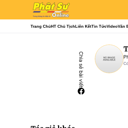
Trang Chủ
HT Chủ Tịch
Liên Kết
Tin Tức
Video
Văn 
T
P
Có