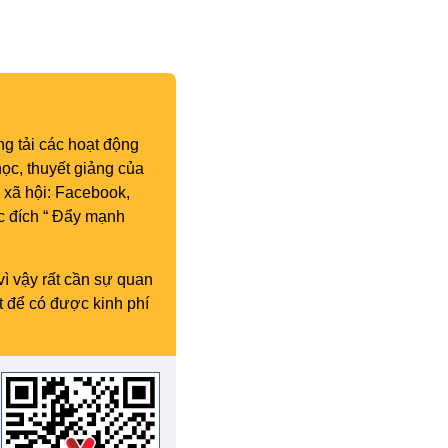
g tải các hoạt động
ọc, thuyết giảng của
 xã hội: Facebook,
c đích “ Đẩy mạnh
vì vậy rất cần sự quan
t để có được kinh phí