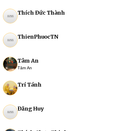
Thích Đức Thành
ThienPhuocTN
Tâm An
Tâm An
Trí Tánh
Đăng Huy