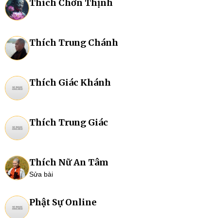
Thích Chơn Thịnh
Thích Trung Chánh
Thích Giác Khánh
Thích Trung Giác
Thích Nữ An Tâm
Sửa bài
Phật Sự Online